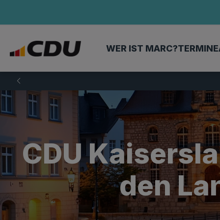
WER IST MARC?
TERMINE
CDU Kaiserslau
den La