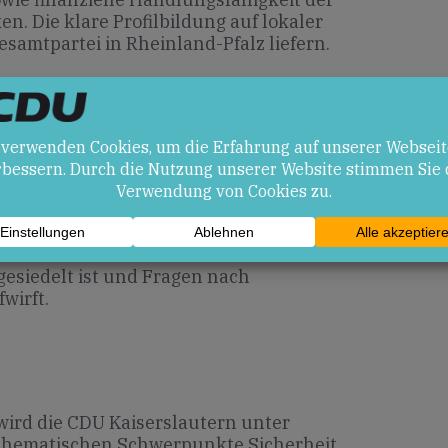
. Die klare Profilbildung auf lokaler
samtpartei in Rheinland-Pfalz liefern.
en
cen durch das neu gewonnene
nes klaren Profils. Marc Fuchs’
und könnte Vertrauen in seine
 Als Risiko gilt die hohe Verschuldung
 insbesondere im sozialen und
gesiedelt ist und Fragen nach
wirft.
rd die CDU Kaiserslautern unter
thematischen Schwerpunkte Sicherheit