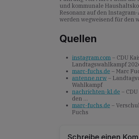
und kommunale Haushaltskons
Resonanz auf den Instagram-A
werden wegweisend für den w
Quellen
instagram.com
– CDU Kais
Landtagswahlkampf 202
marc-fuchs.de
– Marc Fu
antenne.nrw
– Landtagsw
Wahlkampf
nachrichten-kl.de
– CDU 
den …
marc-fuchs.de
– Verschul
Fuchs
Schreibe einen Ko