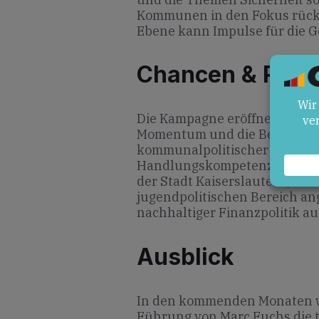
Kommunen in den Fokus rücken
Ebene kann Impulse für die Ge
Chancen & Risik
Die Kampagne eröffnet Chan
Momentum und die Betonung ei
kommunalpolitischer Backgro
Handlungskompetenz schaffen.
der Stadt Kaiserslautern, die
jugendpolitischen Bereich an
nachhaltiger Finanzpolitik auf
Ausblick
In den kommenden Monaten wi
Führung von Marc Fuchs die 