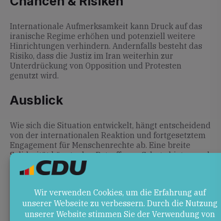
Chancen & Risiken
Internationale Aufmerksamkeit kann Druck auf das
iranische Regime erhöhen und potenziell weitere
Hinrichtungen verhindern. Andernfalls besteht das
Risiko, dass die Justiz im Iran weiterhin zur
Unterdrückung von Opposition und Protesten
genutzt wird.
Ausblick
Wie sich die Situation entwickelt, hängt entscheidend
von der internationalen Reaktion und fortgesetztem
Engagement für Menschenrechte ab. Eine breite
Solidarität könnte den Betroffenen Schutz bieten und
Hinrichtungen abwenden.
Quellen
amnesty.de
– Iran: Weitere drohende