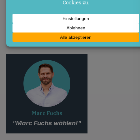
Hinrichtungen
vaticannews.va
– Iran: Amnesty kritisiert
Hinrichtung von Demonstranten
amnesty.de
– Iran: Drohende Hinrichtungen
verhindern!
Marc Fuchs
"Marc Fuchs wählen!"