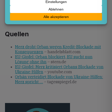
Friedrich Merz seine angedrohten Konsequenzen
umsetzt und welche Sanktionen möglich sind, ist
offen. Entscheidend bleibt, dass die EU-
Mitgliedstaaten rasch handlungsfähige Instrumente
zur Unterstützung der Ukraine bereitstellen.
Quellen
Merz droht Orban wegen Kredit-Blockade mit
Konsequenzen
– handelsblatt.com
EU-Gipfel: Orban blockiert, EU sucht nun
Lösung ohne ihn
– stern.de
EU-Gipfel: Merz kritisiert Orbans Blockade von
Ukraine-Hilfen
– youtube.com
Orbán verteidigt Blockade von Ukraine-Hilfen:
Merz spricht …
– tagesspiegel.de