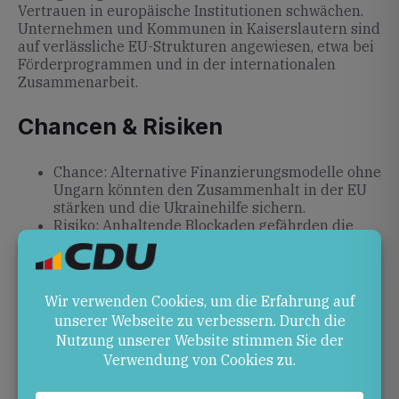
Vertrauen in europäische Institutionen schwächen.
Unternehmen und Kommunen in Kaiserslautern sind
auf verlässliche EU-Strukturen angewiesen, etwa bei
Förderprogrammen und in der internationalen
Zusammenarbeit.
Chancen & Risiken
Chance: Alternative Finanzierungsmodelle ohne
Ungarn könnten den Zusammenhalt in der EU
stärken und die Ukrainehilfe sichern.
Risiko: Anhaltende Blockaden gefährden die
Solidarität innerhalb der EU und verzögern
dringend benötigte Unterstützung für die
Ukraine.
Ausblick
In den kommenden Wochen dürfte die EU
Kompromisslösungen ohne Ungarn prüfen. Ob