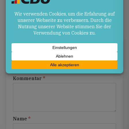
wird: zuverlässige Züge, bessere Anbindungen,
mehr Taktung.
Schreibe einen Kommentar
Alternative:
Deine E-Mail-Adresse wird nicht veröffentlicht.
Erforderliche Felder sind mit
*
markiert
Kommentar
*
Name
*