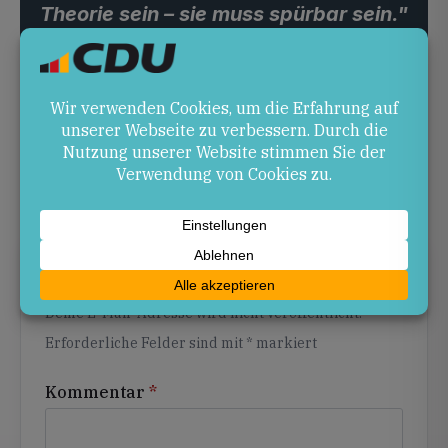
Theorie sein – sie muss spürbar sein."
Als Angehöriger der Polizei sehe ich das jeden
Tag. Deshalb kämpfe ich dafür, dass der
Verwaltungsapparat verschlankt wird und
Kaiserslautern zudem echte Verstärkung
bekommt – nicht nur Zahlen in Mainz.
Schreibe einen Kommentar
Alternative:
Deine E-Mail-Adresse wird nicht veröffentlicht.
Erforderliche Felder sind mit
*
markiert
Kommentar
*