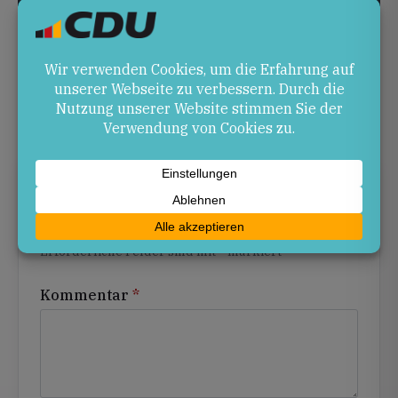
Ich will, dass unsere Steuergelder sichtbar
zurück nach Kaiserslautern kommen: bessere
Straßen, eine starke Uni, Investitionen in die
Innenstadt.
Schreibe einen Kommentar
Alternative:
Deine E-Mail-Adresse wird nicht veröffentlicht.
Erforderliche Felder sind mit
*
markiert
Kommentar
*