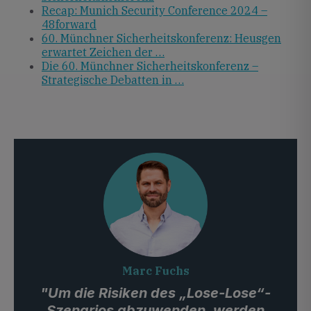
Recap: Munich Security Conference 2024 –
48forward
60. Münchner Sicherheitskonferenz: Heusgen
erwartet Zeichen der …
Die 60. Münchner Sicherheitskonferenz –
Strategische Debatten in …
Marc Fuchs
"Um die Risiken des „Lose-Lose“-
Szenarios abzuwenden, werden