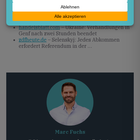
wiwo.de
– Rasches Ende der Ukraine-Gespräche
in Genf
deutschlandfunk.de
– Genf – Ukraine-
Gespräche nach zwei Tagen beendet
handelsblatt.com
– Ukraine: Verhandlungen in
Genf nach zwei Stunden beendet
zdfheute.de
– Selenskyj: Jedes Abkommen
erfordert Referendum in der …
Marc Fuchs