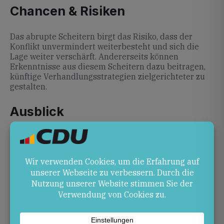
Chancen & Risiken
Das abrupte Scheitern birgt das Risiko, dass der
Konflikt unvermindert weiterbesteht und sich die
Lage weiter verschärft. Andererseits können
Erkenntnisse aus diesem Scheitern dazu beitragen,
künftige Verhandlungsstrategien zielgerichteter zu
gestalten.
Ausblick
Ob und wann eine nächste Verhandlungsrunde
stattfindet, bleibt ungewiss. Die beteiligten Seiten
dürften nun zunächst die gemachten Erfahrungen
analysieren, um gegebenenfalls neue Formate oder
Vermittler einzubeziehen.
Quellen