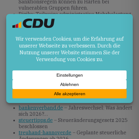
Sanktionsregeln können zu Härten bei
vulnerablen Gruppen führen.
Risiko: Teilweise administrative Mehrbelastung
bei der Umstellung auf neue Regelungen.
Ausblick
Die nächsten Jahre werden zeigen, wie die neuen
Regelungen wirken. Landespolitisch bleibt zu
beobachten, wie Rheinland-Pfalz die Umsetzung
begleitet und ob weitere Nachjustierungen
erforderlich werden.
Quellen
bankenverband.de
– Jahreswechsel: Was ändert
sich 2026?…
steuertipps.de
– Steueränderungsgesetz 2025
beschlossen
treuhand-hannover.de
– Geplante steuerliche
Änderungen ab 2026