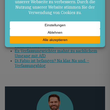
„scharfe Schwert“ der wehrhaften Demokratie zeigt
jedoch, dass juristische Instrumente und sachliche
politische Auseinandersetzung Hand in Hand gehen
müssen.
Quellen
Ex-Verfassungsrichter: AfD-Verbot denkbar –
Jüdische Allgemeine
Ex-Verfassungsrichter mahnt zu sachlichem
Umgang mit AfD
Di Fabio ist befangen? Na klar. Na und. –
Verfassungsblog