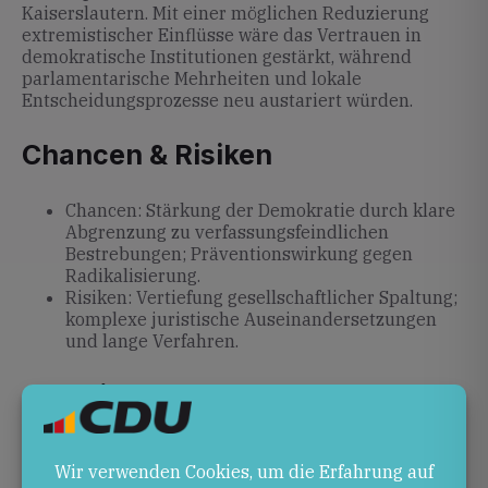
Kaiserslautern. Mit einer möglichen Reduzierung
extremistischer Einflüsse wäre das Vertrauen in
demokratische Institutionen gestärkt, während
parlamentarische Mehrheiten und lokale
Entscheidungsprozesse neu austariert würden.
Chancen & Risiken
Chancen: Stärkung der Demokratie durch klare
Abgrenzung zu verfassungsfeindlichen
Bestrebungen; Präventionswirkung gegen
Radikalisierung.
Risiken: Vertiefung gesellschaftlicher Spaltung;
komplexe juristische Auseinandersetzungen
und lange Verfahren.
Ausblick
Ob und wann ein Verbotsverfahren gegen die AfD
eingeleitet wird, bleibt offen. Die Debatte um das