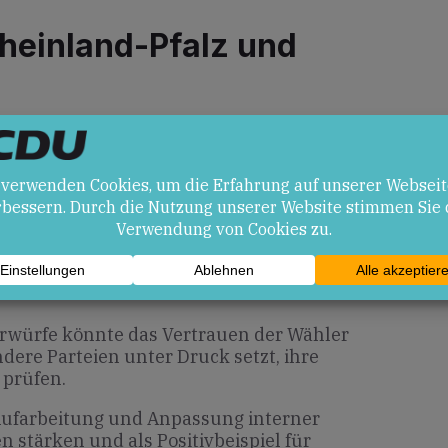
heinland-Pfalz und
Hauptstadt Mainz bedeutet die Debatte
cto Transparenz und parlamentarische
utern könnten Bürger und lokale Akteure
tandards und Compliance stellen.
en
orwürfe könnte das Vertrauen der Wähler
ndere Parteien unter Druck setzt, ihre
 prüfen.
ufarbeitung und Anpassung interner
n stärken und als Positivbeispiel für