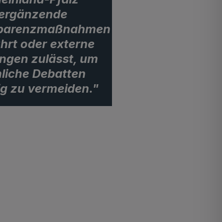
ergänzende
parenzmaßnahmen
ührt oder externe
ngen zulässt, um
liche Debatten
ig zu vermeiden."