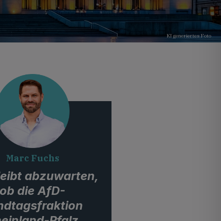
KI generiertes Foto
Marc Fuchs
leibt abzuwarten,
ob die AfD-
ndtagsfraktion
einland-Pfalz