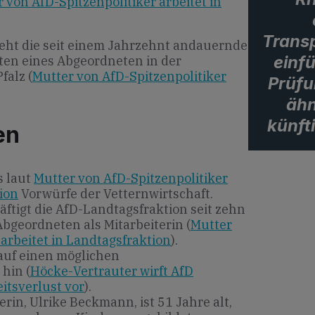
 von AfD-Spitzenpolitiker arbeitet in
Trans
teht die seit einem Jahrzehnt andauernde
einf
ten eines Abgeordneten in der
falz (
Mutter von AfD-Spitzenpolitiker
Prüfu
ähn
künft
en
s laut
Mutter von AfD-Spitzenpolitiker
tion
Vorwürfe der Vetternwirtschaft.
äftigt die AfD-Landtagsfraktion seit zehn
Abgeordneten als Mitarbeiterin (
Mutter
 arbeitet in Landtagsfraktion
).
 auf einen möglichen
hin (
Höcke-Vertrauter wirft AfD
tsverlust vor
).
erin, Ulrike Beckmann, ist 51 Jahre alt,