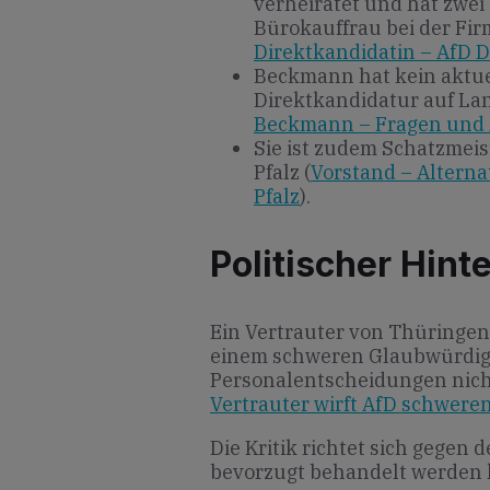
verheiratet und hat zwei
Bürokauffrau bei der Fir
Direktkandidatin – AfD 
Beckmann hat kein aktue
Direktkandidatur auf La
Beckmann – Fragen und
Sie ist zudem Schatzmei
Pfalz (
Vorstand – Alterna
Pfalz
).
Politischer Hint
Ein Vertrauter von Thüringe
einem schweren Glaubwürdigke
Personalentscheidungen nicht
Vertrauter wirft AfD schwere
Die Kritik richtet sich gegen
bevorzugt behandelt werden 