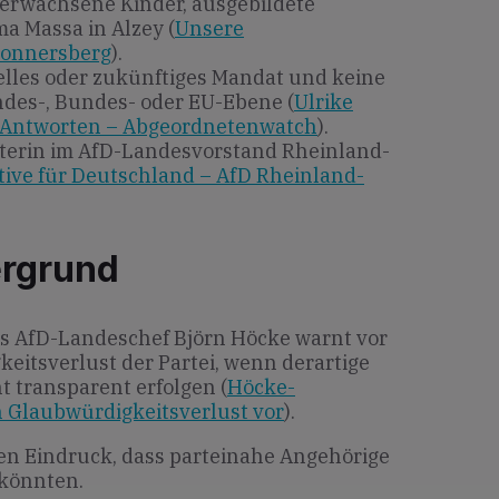
 erwachsene Kinder, ausgebildete
ma Massa in Alzey (
Unsere
Donnersberg
).
lles oder zukünftiges Mandat und keine
ndes-, Bundes- oder EU-Ebene (
Ulrike
 Antworten – Abgeordnetenwatch
).
sterin im AfD-Landesvorstand Rheinland-
tive für Deutschland – AfD Rheinland-
ergrund
ns AfD-Landeschef Björn Höcke warnt vor
itsverlust der Partei, wenn derartige
 transparent erfolgen (
Höcke-
n Glaubwürdigkeitsverlust vor
).
 den Eindruck, dass parteinahe Angehörige
könnten.