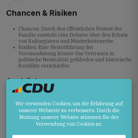
Chancen & Risiken
Chancen: Durch den öffentlichen Protest der
Familie entsteht eine Debatte über den Schutz
von Kulturgütern und Minderheitenerbe.
Risiken: Eine Weiterführung der
Vereinnahmung könnte das Vertrauen in
politische Neutralität gefährden und historische
Konflikte verschärfen.
Ausblick
Die Simson-Nachfahren werden ihren Widerstand
voraussichtlich beibehalten und mögliche juristische
Schritte prüfen. Politisch bleibt abzuwarten, wie
andere Parteien und die Öffentlichkeit auf das
Thema Markenschutz und Identität reagieren.
Quellen