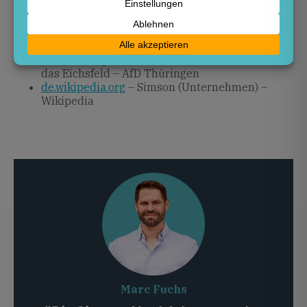
tagesspiegel.de
– Simson: Nachfahren der
Gründerfamilie wehren sich gegen AfD
afd-thueringen.de
– Team Höcke Radtour durch
das Eichsfeld – AfD Thüringen
de.wikipedia.org
– Simson (Unternehmen) –
Wikipedia
Marc Fuchs