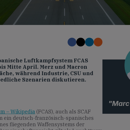
spanische Luftkampfsystem FCAS
 bis Mitte April. Merz und Macron
äche, während Industrie, CSU und
edliche Szenarien diskutieren.
"Marc
em – Wikipedia
(FCAS), auch als SCAF
um ein deutsch-französisch-spanisches
nes fliegenden Waffensystems der