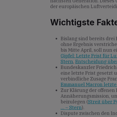
nächsten Generation. Dieses 
der europäischen Luftverteid
Wichtigste Fakt
Bislang sind bereits drei
ohne Ergebnis verstriche
bis Mitte April, soll nun
Gipfel: Letzte Frist für 
Stern
,
Entscheidung über 
Bundeskanzler Friedric
eine letzte Frist gesetzt
verbindliche Zusage Fran
Emmanuel Macron letzte F
Zur Klärung der offenen
Annäherungsmission, um
beizulegen (
Streit über 
… – Stern
).
Dispute zwischen den In