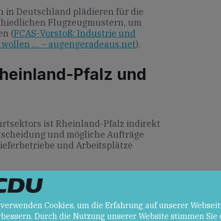
 in Deutschland plädieren für die
chiedlichen Flugzeugmustern, um
en (
FCAS-Vorstoß: Industrie und
 wollen … – augengeradeaus.net
).
heinland-Pfalz und
hrtsektors ist Rheinland-Pfalz indirekt
ntscheidung und mögliche Aufträge
ieferbetriebe und Arbeitsplätze
en
er Abschluss stärkt die europäische