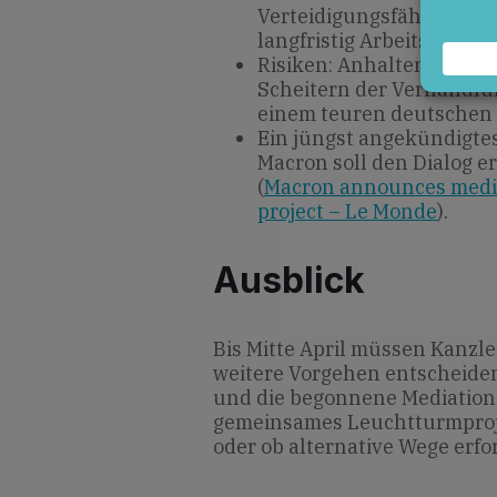
Verteidigungsfähigkeit, 
langfristig Arbeitsplätze.
Risiken: Anhaltende Diff
Scheitern der Verhandl
einem teuren deutschen 
Ein jüngst angekündigte
Macron soll den Dialog 
(
Macron announces mediat
project – Le Monde
).
Ausblick
Bis Mitte April müssen Kanzl
weitere Vorgehen entscheide
und die begonnene Mediation 
gemeinsames Leuchtturmproje
oder ob alternative Wege erfo