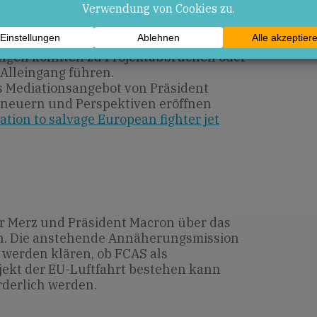
fördert Innovationen und sichert
erenzen, verpasste Fristen und das
ungen könnten zu Projektabbrüchen oder
Alleingang führen.
s Mediationsangebot von Präsident
erneuern und Perspektiven eröffnen
ion to salvage European fighter jet
er Merz und Präsident Macron über das
n. Die anstehende Annäherungsmission
werden klären, ob FCAS als
kt der EU-Luftfahrt bestehen kann
rderlich werden.