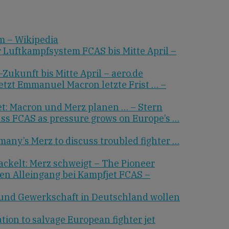
m – Wikipedia
ür Luftkampfsystem FCAS bis Mitte April –
ukunft bis Mitte April – aero.de
setzt Emmanuel Macron letzte Frist … –
et: Macron und Merz planen … – Stern
ss FCAS as pressure grows on Europe’s …
any’s Merz to discuss troubled fighter …
ckelt: Merz schweigt – The Pioneer
hen Alleingang bei Kampfjet FCAS –
 und Gewerkschaft in Deutschland wollen
on to salvage European fighter jet