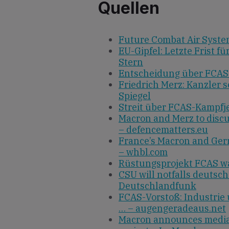
Quellen
Future Combat Air Syste
EU-Gipfel: Letzte Frist f
Stern
Entscheidung über FCAS-Z
Friedrich Merz: Kanzler 
Spiegel
Streit über FCAS-Kampfj
Macron and Merz to discu
– defencematters.eu
France’s Macron and Germ
– whbl.com
Rüstungsprojekt FCAS wa
CSU will notfalls deutsc
Deutschlandfunk
FCAS-Vorstoß: Industrie
… – augengeradeaus.net
Macron announces mediati