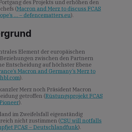
Fortgang des Projekts und erhöhen den
chefs (
Macron and Merz to discuss FCAS
ope’s … – defencematters.eu
).
ergrund
ntrales Element der europäischen
e Beziehungen zwischen den Partnern
ine Entscheidung auf höchster Ebene
rance’s Macron and Germany’s Merz to
whbl.com
).
kanzler Merz noch Präsident Macron
eidung getroffen (
Rüstungsprojekt FCAS
 Pioneer
).
land im Zweifelsfall eigenständig
kreich nicht zustimmen (
CSU will notfalls
mpfjet FCAS – Deutschlandfunk
).