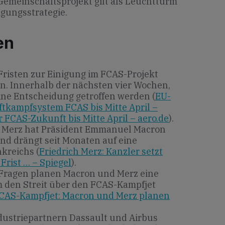
Gemeinschaftsprojekt gilt als Leuchtturm
igungsstrategie.
en
 Fristen zur Einigung im FCAS-Projekt
n. Innerhalb der nächsten vier Wochen,
 eine Entscheidung getroffen werden (
EU-
Luftkampfsystem FCAS bis Mitte April –
FCAS-Zukunft bis Mitte April – aero.de
).
h Merz hat Präsident Emmanuel Macron
 und drängt seit Monaten auf eine
kreichs (
Friedrich Merz: Kanzler setzt
rist … – Spiegel
).
 Fragen planen Macron und Merz eine
 den Streit über den FCAS-Kampfjet
FCAS-Kampfjet: Macron und Merz planen
dustriepartnern Dassault und Airbus