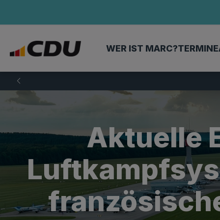
WER IST MARC?
TERMINE
Aktuelle
Luftkampfsyst
französisc