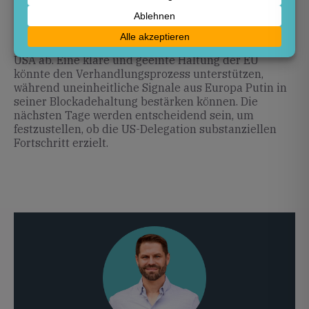
Wie sich die Gespräche entwickeln, hängt
maßgeblich von der Positionierung Europas und der
USA ab. Eine klare und geeinte Haltung der EU
könnte den Verhandlungsprozess unterstützen,
während uneinheitliche Signale aus Europa Putin in
seiner Blockadehaltung bestärken können. Die
nächsten Tage werden entscheidend sein, um
festzustellen, ob die US-Delegation substanziellen
Fortschritt erzielt.