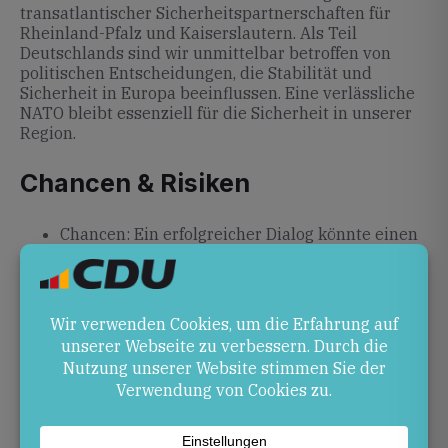
transatlantischer Sicherheitspartnerschaften für
Rheinland-Pfalz und Kaiserslautern. Als Teil
Deutschlands sind wir unmittelbar betroffen von
politischen Entscheidungen, die Stabilität und
Sicherheit in Europa beeinflussen. Eine verlässliche
NATO bleibt essenziell für die Sicherheit in unserer
Region.
Chancen & Risiken
Chancen: Ein erfolgreicher Dialog könnte einen
Beitrag zur Deeskalation im Ukraine-Krieg
leisten und den Weg für neue
Friedensinitiativen ebnen.
Risiken: Putins Bereitschaft zur Eskalation und
seine Kritik an Europa könnten die
transatlantische Einheit schwächen und die
Spannungen zwischen der NATO und Russland
verschärfen.
Ausblick