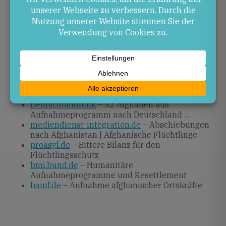
Bundesregierung und Länder vor der Aufgabe,
laufende Verfahren zeitnah abzuschließen und die
Integration der bereits Eingereisten nachhaltig zu
gestalten.
Quellen
comdirect.de
– Fast jede zweite
Aufnahmezusage für Afghanen widerrufen …
Deutschlandfunk
– 32 Afghanen aus
Aufnahmeprogramm nach Deutschland …
mediendienst-integration.de
– Abschiebungen
nach Afghanistan | Afghanische Flüchtlinge
proasyl.de
– Bittere Bilanz für den
Flüchtlingsschutz
bmi.bund.de
– Humanitäre
Aufnahmeprogramme und Resettlement
bamf.de
– Aufnahme afghanischer Ortskräfte