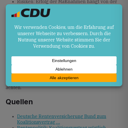
Risiken: Erfolg der Maßnahmen hängt von der
Arbeit der Rentenkommission und politischem
Willen ab.
Ausblick
In den kommenden Monaten wird die
Rentenkommission ihre Empfehlungen erarbeiten,
bevor die beschlossenen Maßnahmen umgesetzt
werden. Für die Region ist entscheidend, dass
Gesetzgebungsverfahren zügig abgeschlossen und
die Vorteile für Arbeitnehmer und Rentner spürbar
werden. Marc Fuchs wird den Prozess weiterhin
begleiten und auf eine ausgewogene Finanzierung
achten.
Quellen
Deutsche Rentenversicherung Bund zum
Koalitionsvertrag …
Rentenpolitik: Koalitionsvertrag wörtlich