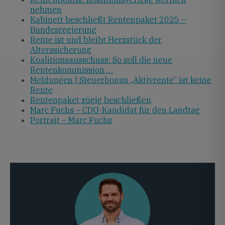
nehmen
Kabinett beschließt Rentenpaket 2025 –
Bundesregierung
Rente ist und bleibt Herzstück der
Alterssicherung
Koalitionsausschuss: So soll die neue
Rentenkommission …
Meldungen | Steuerbonus „Aktivrente“ ist keine
Rente
Rentenpaket zügig beschließen
Marc Fuchs – CDU-Kandidat für den Landtag
Portrait – Marc Fuchs