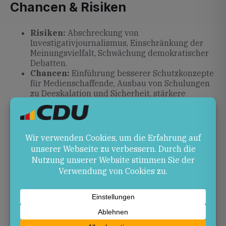
Chancen & Risiken
Risiken:
Abschreckung von
Investigativjournalismus, Einschränkung der
Meinungsvielfalt, Schwächung demokratischer
Debatten.
Chancen:
Einführung besserer Schutzkonzepte
für Medienschaffende, Ausbau von Schulungen
zu Deeskalation und Sicherheit, stärkere
Kooperation von Politik und Behörden.
Ausblick
Um die Sicherheit von Journalistinnen und
Journalisten zu erhöhen, bedarf es zielgerichteter
Maßnahmen auf Landes- und Bundesebene. Dazu
zählen gesetzliche Verbesserungen bei der
Strafverfolgung, Ausstattung von Redaktionsteams
mit professionellen Schutzstandards und eine
Sensibilisierung für die Bedeutung freier Presse. Nur
so lässt sich die dokumentierte Negativentwicklung