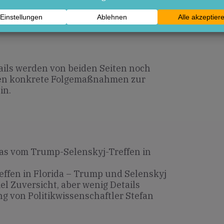
hen Druck nach sich ziehen.
ils werden von beiden Seiten noch
den konkrete Folgemaßnahmen zur
in.
as vom Trump-Selenskyj-Treffen in
effen in Florida – Trump und Selenskyj
l Zuversicht, aber wenig Details
g von Politikwissenschaftler Stefan