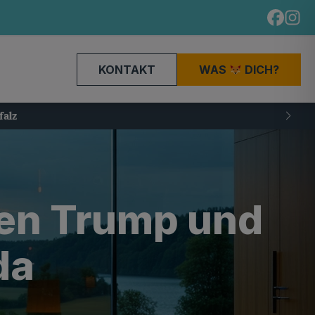
KONTAKT
WAS
DICH?
hen Trump und
da