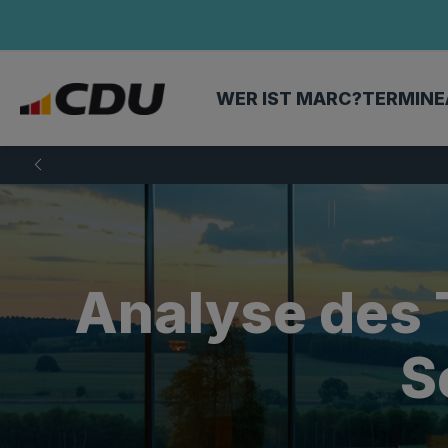
WER IST MARC?
TERMINE
Analyse des 
S