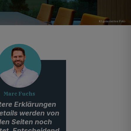
KI generiertes Foto
Marc Fuchs
tere Erklärungen
etails werden von
den Seiten noch
tet. Entscheidend