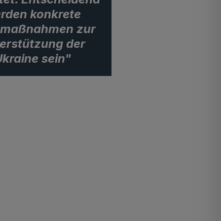
rden konkrete
emaßnahmen zur
erstützung der
kraine sein"