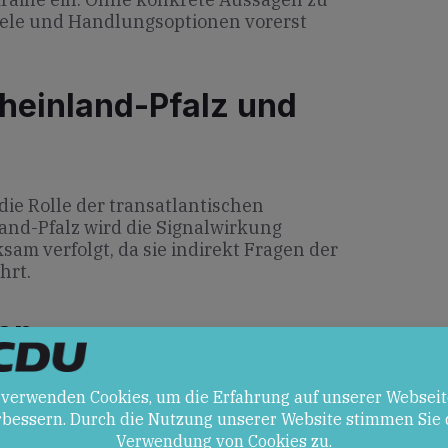
iele und Handlungsoptionen vorerst
heinland-Pfalz und
ie Rolle der transatlantischen
and-Pfalz wird die Signalwirkung
am verfolgt, da sie indirekt Fragen der
hrt.
en
t ein positives Signal der Solidarität
Unterstützung für die Ukraine stärken.
ete Vereinbarungen könnten Erwartungen