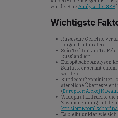
kamen zu dem Ergebnis, dass 
wurde. Eine
Analyse der SRF
b
Wichtigste Fakt
Russische Gerichte veru
langen Haftstrafen.
Sein Tod trat am 16. Febr
Russland ein.
Europäische Analysen 
Schluss, er sei mit eine
worden.
Bundesaußenminister Jo
sterbliche Überreste enth
(
Europäer: Alexej Nawaln
Wadephul kritisierte die
Zusammenhang mit dem 
kritisiert Kreml scharf n
Es bleibt unklar, wie sic