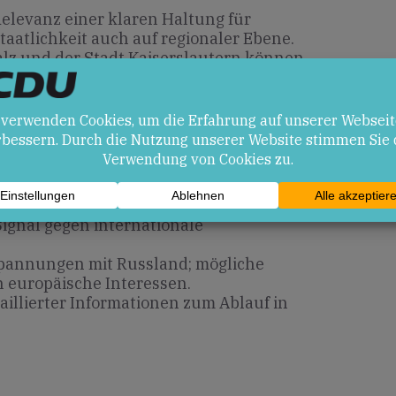
 Relevanz einer klaren Haltung für
atlichkeit auch auf regionaler Ebene.
lz und der Stadt Kaiserslautern können
ionale Werte verteidigen und Solidarität
n autoritären Regimen üben.
en
ropäischen Einigkeit in
ignal gegen internationale
 Spannungen mit Russland; mögliche
uropäische Interessen.
aillierter Informationen zum Ablauf in