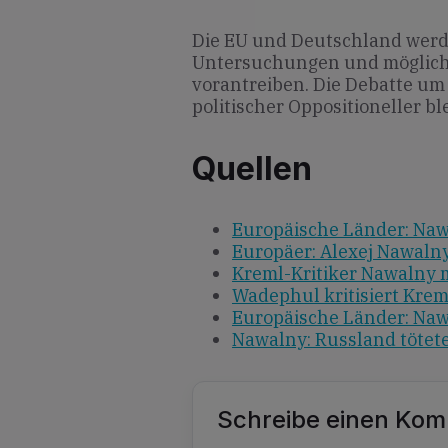
Die EU und Deutschland werde
Untersuchungen und möglic
vorantreiben. Die Debatte um
politischer Oppositioneller bl
Quellen
Europäische Länder: Naw
Europäer: Alexej Nawaln
Kreml-Kritiker Nawalny m
Wadephul kritisiert Krem
Europäische Länder: Naw
Nawalny: Russland tötete
Schreibe einen Ko
Alternative: