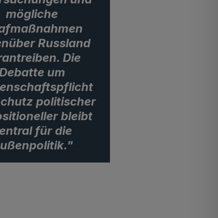
mögliche
rafmaßnahmen
nüber Russland
rantreiben. Die
Debatte um
enschaftspflicht
chutz politischer
itioneller bleibt
entral für die
ußenpolitik."