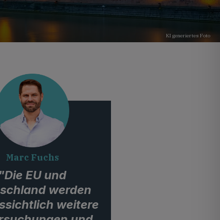
KI generiertes Foto
Marc Fuchs
"Die EU und
schland werden
ssichtlich weitere
rsuchungen und