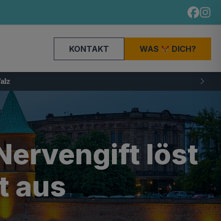
KONTAKT
WAS
DICH?
ervengift löst
t aus