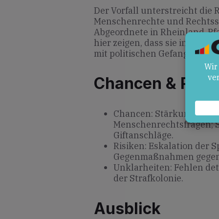
Der Vorfall unterstreicht die
Menschenrechte und Rechtssta
Abgeordnete in Rheinland-Pfa
hier zeigen, dass sie internat
mit politischen Gefangenen i
Chancen & Risik
Chancen: Stärkung der eu
Menschenrechtsfragen; S
Giftanschläge.
Risiken: Eskalation der
Gegenmaßnahmen gegen e
Unklarheiten: Fehlen det
der Strafkolonie.
Ausblick