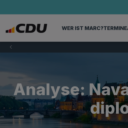
WER IST MARC?
TERMINE
Analyse: Nava
dipl