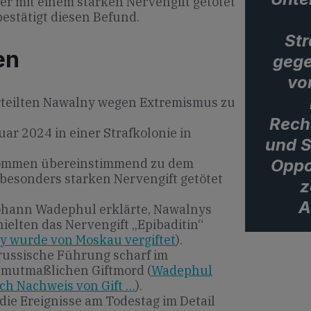
er mit einem starken Nervengift getötet
estätigt diesen Befund.
St
en
gege
vo
rteilten Nawalny wegen Extremismus zu
Rech
uar 2024 in einer Strafkolonie in
und S
Oppos
kommen übereinstimmend zu dem
m besonders starken Nervengift getötet
z
A
hann Wadephul erklärte, Nawalnys
ielten das Nervengift „Epibaditin“
y wurde von Moskau vergiftet
).
 russische Führung scharf im
mutmaßlichen Giftmord (
Wadephul
ach Nachweis von Gift …
).
h die Ereignisse am Todestag im Detail