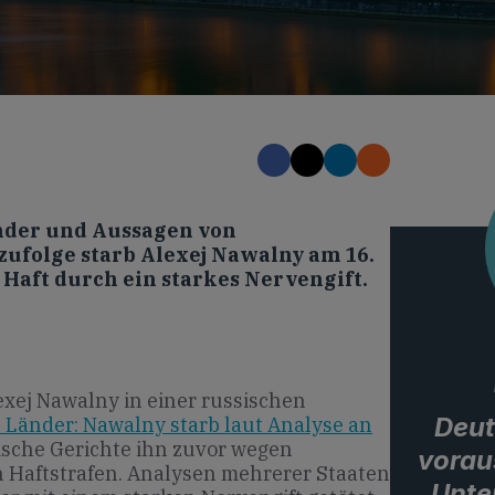
nder und Aussagen von
ufolge starb Alexej Nawalny am 16.
 Haft durch ein starkes Nervengift.
exej Nawalny in einer russischen
Deut
 Länder: Nawalny starb laut Analyse an
sische Gerichte ihn zuvor wegen
vorau
 Haftstrafen. Analysen mehrerer Staaten
Unte