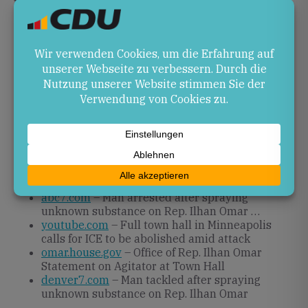
Für die parlamentarische Praxis in Rheinland-Pfalz
sollte geprüft werden, wie Sicherheitsstandards für
Veranstaltungen weiterentwickelt werden können,
ohne den direkten Kontakt zu Bürgerinnen und
Bürgern zu gefährden. Eine verstärkte Schulung von
Helferteams und engere Abstimmung mit
Ordnungskräften kann dazu beitragen, ähnliche
Vorfälle zu verhindern.
Quellen
abc11.com
– Ilhan Omar attacked as man sprays
unknown substance during …
abc7.com
– Man arrested after spraying
unknown substance on Rep. Ilhan Omar …
youtube.com
– Full town hall in Minneapolis
calls for ICE to be abolished amid attack
omar.house.gov
– Office of Rep. Ilhan Omar
Statement on Agitator at Town Hall
denver7.com
– Man tackled after spraying
unknown substance on Rep. Ilhan Omar