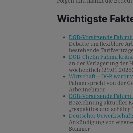
Folgen und mahnt die Bedeut
Wichtigste Fakt
DGB-Vorsitzende Fahimi: 
Debatte um flexiblere Arb
bestehende Tarifverträge
DGB-Chefin Fahimi kritis
an der Verlagerung der H
wöchentlich (29.01.2026)
Wirtschaft – DGB warnt v
Fahimi spricht von der G
Arbeitnehmer.
DGB-Vorsitzende Fahimi
Bezeichnung aktueller K
„respektlos und schäbig“
Deutscher Gewerkschafts
Ankündigung von eigenen
Sommer.