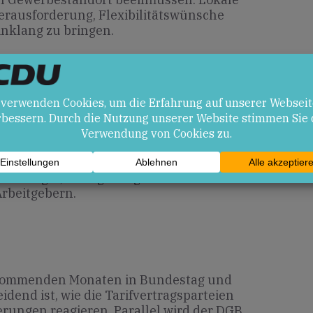
Herausforderung, Flexibilitätswünsche
nklang zu bringen.
en
 für moderne Schichtsysteme, bessere
und Privatleben, zeitgemäße
flicher Standards, längere
chäftigte, Verlagerung der
rbeitgebern.
n kommenden Monaten in Bundestag und
idend ist, wie die Tarifvertragsparteien
rungen reagieren. Parallel wird der DGB