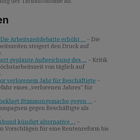
ung der Tarifautonomie an.
en
Die Arbeitszeitdebatte erhöht …
– Die
eitszeiten steigert den Druck auf
.
iert geplante Aufweichung des …
– Kritik
öchstarbeitszeit von täglich auf
.
or verlorenem Jahr für Beschäftigte
–
efahr eines „verlorenen Jahres“ für
 beklagt Stimmungsmache gegen …
–
ampagnen gegen Beschäftigte als
.
bund kündigt alternative …
–
 Vorschlägen für eine Rentenreform bis