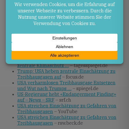
Umweltpolitik und dürfte international sowie
national weiterhin kontrovers diskutiert werden. Ob
zukünftige Regierungen oder Gerichte die Aufhebung
rückgängig machen, bleibt offen.
Quellen
USA: Donald Trump kippt wichtige Vorgabe für
den Klimaschutz
– zdfheute.de
Einschätzung zu Treibhausgasen: Trump kippt
zentrale Klimaschutz …
– tagesspiegel.de
Trump: USA heben zentrale Einschätzung zu
Treibhausgasen auf
– focus.de
USA verharmlosen Treibhausgase Entsetzen
und Wut nach Trumps …
– spiegel.de
US-Regierung hebt «Endangerment Finding»
auf – News – SRF
– srf.ch
USA streichen Einschätzung zu Gefahren von
Treibhausgasen
– YouTube
USA streichen Einschätzung zu Gefahren von
Treibhausgasen
– rsw.beck.de