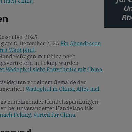
t nach China
.
Un
Rh
en
 Dezember 2025.
ng am 8. Dezember 2025
Ein Abendessen
errn Wadephul
.
n Handelsfragen mit China nach
gsvertretern in Peking wurden
r Wadephul sieht Fortschritte mit China
präsidenten vor einem Gemälde der
umentiert
Wadephul in China: Alles mal
Klima zunehmender Handelsspannungen;
len bei unveränderter Handelspolitik
ach Peking: Vorteil für China
.