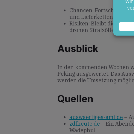
Chancen: Fortschritte b
und Lieferketten sichern
Risiken: Bleibt die chine
drohen Strafzölle und 
Ausblick
In den kommenden Wochen we
Peking ausgewertet. Das Ausw
werden die Umsetzung mögli
Quellen
auswaertiges-amt.de
– A
zdfheute.de
– Ein Abende
Wadephul