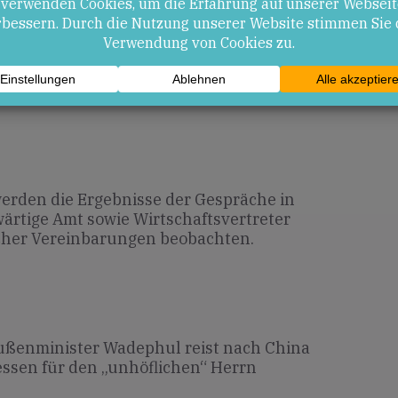
ei Handelsfragen könnten Zölle mindern
.
sische Handelspolitik unverändert,
Handelshemmnisse.
rden die Ergebnisse der Gespräche in
ärtige Amt sowie Wirtschaftsvertreter
cher Vereinbarungen beobachten.
ußenminister Wadephul reist nach China
ssen für den „unhöflichen“ Herrn