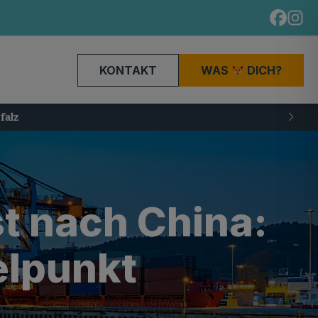
KONTAKT
WAS
DICH?
t nach China:
elpunkt