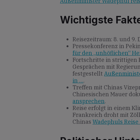
Außenminister Wadephul reis
Wichtigste Fakt
Reisezeitraum: 8. und 9.
Pressekonferenz in Peki
für den „unhöflichen“ H
Fortschritte in strittige
Gesprächen mit Regierun
festgestellt
Außenministe
in …
.
Treffen mit Chinas Vize
Chinesischen Mauer dok
ansprechen
.
Reise erfolgt in einem 
Frankreich droht mit Zöl
Chinas
Wadephuls Reise n