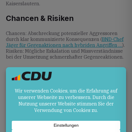
Kaiserslautern.
Chancen & Risiken
Chancen: Abschreckung potenzieller Aggressoren
durch klar kommunizierte Konsequenzen (
BND-Chef
Jäger für Gegenaktionen nach hybriden Angriffen …
).
Risiken: Mögliche Eskalation und Missverständnisse
bei der Umsetzung schmerzhafter Gegenreaktionen.
Ausblick
Wie Deutschland und die EU auf die Forderung nach
schmerzhaften Antworten reagieren, bleibt
angesichts bisher zurückhaltender Maßnahmen
weiter offen (
München | BND-Chef Jäger für
schmerzhafte Antwort auf hybride …
).
Quellen