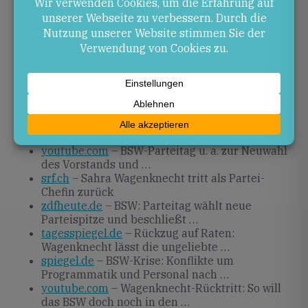
Es bleibt abzuwarten, ob das BSW den Neustart nutzt,
um geschlossen aufzutreten und das erklärte Ziel
des Bundestags-Einzugs zu erreichen. Die Resonanz
auf die neue Doppelspitze und den veränderten
Namen wird für den weiteren Kurs entscheidend
sein.
Quellen
youtube.com
– BSW-Parteitag u. a. zur Neuwahl
des Vorstands und …
srf.ch
– Sahra Wagenknecht tritt als Partei-
Chefin zurück
zdfheute.de
– BSW: Parteitag wählt neue
Parteispitze und beschließt …
tagesspiegel.de
– Rückzug auf Raten:
Wagenknecht lässt die ungeliebte …
spiegel.de
– BSW-Krise: Konflikte um
Programmatik und Personal nach …
youtube.com
– Wagenknecht-Rücktritt: So will
das BSW doch noch in den …