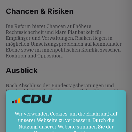
Chancen & Risiken
Die Reform bietet Chancen auf höhere
Rechtssicherheit und klare Planbarkeit für
Empfänger und Verwaltungen. Risiken liegen in
möglichen Umsetzungsproblemen auf kommunaler
Ebene sowie im innenpolitischen Konflikt zwischen
Koalition und Opposition.
Ausblick
Nach Abschluss der Bundestagsberatungen und
Verabschiedung im Parlament soll das Bürgergeld-
Gesetz wie geplant im Juli 2026 weitgehend in Kraft
treten. Die weitere Entwicklung hängt von möglichen
Änderungsanträgen und dem Tempo der Umsetzung
auf Landes- und Kommunalebene ab.
Quellen