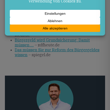
Bürgergeld-Reform – Merz: „Bis Frühjahr 2026
in Kraft“
– deutschlandfunk.de
Wo sich das Bürgergeld ändert – Was Ängste
auslöst
– handelsblatt.com
Bundestag berät über Bürgergeld-Reform
–
focus.de
Bürgergeld wird Grundsicherung: Damit
müssen …
– zdfheute.de
Das müssen Sie zur Reform des Bürgergeldes
wissen
– spiegel.de