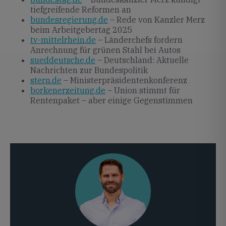
tiefgreifende Reformen an
bundesregierung.de
– Rede von Kanzler Merz
beim Arbeitgebertag 2025
tv-mittelrhein.de
– Länderchefs fordern
Anrechnung für grünen Stahl bei Autos
sueddeutsche.de
– Deutschland: Aktuelle
Nachrichten zur Bundespolitik
stern.de
– Ministerpräsidentenkonferenz
borkenerzeitung.de
– Union stimmt für
Rentenpaket – aber einige Gegenstimmen