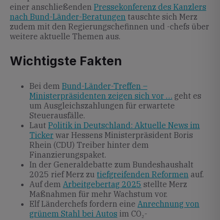
einer anschließenden
Pressekonferenz des Kanzlers
nach Bund-Länder-Beratungen
tauschte sich Merz
zudem mit den Regierungschefinnen und -chefs über
weitere aktuelle Themen aus.
Wichtigste Fakten
Bei dem
Bund-Länder-Treffen –
Ministerpräsidenten zeigen sich vor …
geht es
um Ausgleichszahlungen für erwartete
Steuerausfälle.
Laut
Politik in Deutschland: Aktuelle News im
Ticker
war Hessens Ministerpräsident Boris
Rhein (CDU) Treiber hinter dem
Finanzierungspaket.
In der Generaldebatte zum Bundeshaushalt
2025 rief Merz zu
tiefgreifenden Reformen
auf.
Auf dem
Arbeitgebertag 2025
stellte Merz
Maßnahmen für mehr Wachstum vor.
Elf Länderchefs fordern eine
Anrechnung von
grünem Stahl bei Autos
im CO₂-