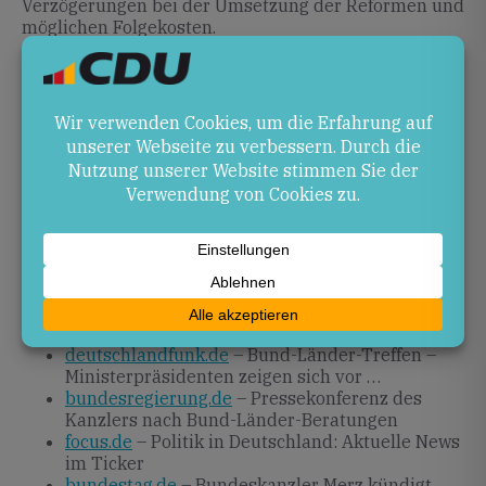
Verzögerungen bei der Umsetzung der Reformen und
möglichen Folgekosten.
Ausblick
Die nächsten Schritte umfassen die Abstimmung der
Vereinbarungen im Bundesrat und die
Verabschiedung im Bundestag. Dabei wird
entscheidend sein, in welchem Umfang die geplanten
Ausgleichsmaßnahmen und Reformvorhaben
realisiert werden.
Quellen
deutschlandfunk.de
– Bund-Länder-Treffen –
Ministerpräsidenten zeigen sich vor …
bundesregierung.de
– Pressekonferenz des
Kanzlers nach Bund-Länder-Beratungen
focus.de
– Politik in Deutschland: Aktuelle News
im Ticker
bundestag.de
– Bundeskanzler Merz kündigt