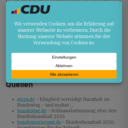
Haushalte belasten und Spielräume für Investitionen
einschränken könnte.
Ausblick
In den nächsten Monaten werden Bundestag und
Bundesrat die letzten Details des Haushalts
verabschieden. Anschließend richtet sich der Blick
auf die Umsetzung der Investitionsprogramme und
auf mögliche Anpassungen im Finanzplan bis 2029.
Die Debatte über Reformen zur Schuldenbremse
bleibt weiter präsent.
Quellen
stern.de
– Klingbeil verteidigt Haushalt im
Bundestag – und mahnt …
bundestag.de
– Schlussabstimmung über den
Bundeshaushalt 2026
bundesregierung.de
– Bundeshaushalt 2026:
Investitionen für die Zukunft