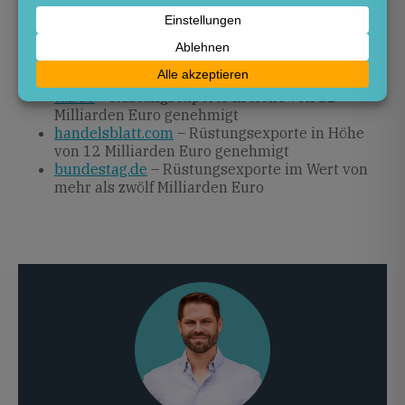
Quellen
zamin.uz
– Deutschland steigerte seine
Rüstungsexporte bis 2025 auf …
taz.de
– Rüstungsexporte in Höhe von 12
Milliarden Euro genehmigt
handelsblatt.com
– Rüstungsexporte in Höhe
von 12 Milliarden Euro genehmigt
bundestag.de
– Rüstungsexporte im Wert von
mehr als zwölf Milliarden Euro