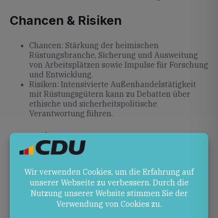
Chancen & Risiken
Chancen: Stärkung der heimischen
Rüstungsbranche, Sicherung und Ausweitung
von Arbeitsplätzen sowie Impulse für Forschung
und Entwicklung.
Risiken: Intensivierte Außenhandelstätigkeit
mit Rüstungsgütern kann zu Debatten über
ethische und sicherheitspolitische
Verantwortung führen.
Ausblick
Angesichts der hohen Genehmigungsvolumina wird
die öffentliche und parlamentarische Debatte über
die Kriterien für Rüstungsexporte und deren
politische Steuerung weiterhin an Bedeutung
gewinnen.