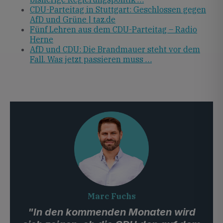
CDU-Parteitag in Stuttgart: Geschlossen gegen
AfD und Grüne | taz.de
Fünf Lehren aus dem CDU-Parteitag – Radio
Herne
AfD und CDU: Die Brandmauer steht vor dem
Fall. Was jetzt passieren muss …
Marc Fuchs
"In den kommenden Monaten wird