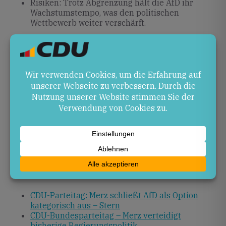
Risiken: Trotz Abgrenzung hält die AfD ihr
Wachstumstempo, was den politischen
Wettbewerb weiter verschärft.
Ausblick
In den kommenden Monaten wird sich zeigen, ob die
CDU den auf dem Parteitag formulierten Kurs in
konkrete politische Initiativen umsetzt und damit
sowohl im Bund als auch in Rheinland-Pfalz Akzente
setzt. Für die Region Kaiserslautern bietet sich die
Chance, lokale Herausforderungen im Schul- und
Infrastrukturbereich in Abstimmung mit
Bundesvorhaben voranzubringen.
Quellen
CDU-Parteitag: Merz schließt AfD als Option
kategorisch aus – Stern
CDU-Bundesparteitag – Merz verteidigt
bisherige Regierungspolitik …