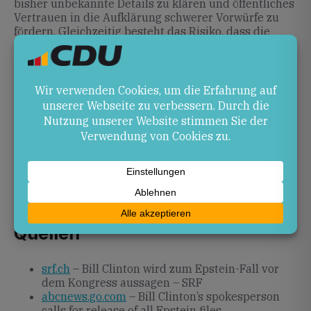
bisher unbekannte Details zu klären und öffentliches
Vertrauen in die Aufklärung schwerer Vorwürfe zu
fördern. Gleichzeitig besteht das Risiko, dass die
Anhörung parteipolitisch instrumentalisiert wird und
die Debatte in eine Polarisierung abgleitet.
Ausblick
In den kommenden Wochen sind mehrere
Anhörungen geplant, in denen die Clintons und
weitere Zeugen befragt werden sollen. Je nach
Umfang der Freigabe zusätzlicher Dokumente könnte
sich das Bild weiter vervollständigen und weitere
rechtliche Schritte nach sich ziehen.
Quellen
srf.ch
– Bill Clinton wird zum Epstein-Fall vor
dem Kongress aussagen – SRF
abcnews.go.com
– Bill Clinton’s spokesperson
calls for release of all Epstein files …