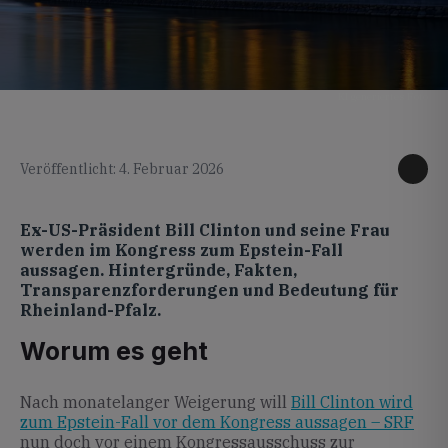
KI generiertes Foto
Veröffentlicht: 4. Februar 2026
Ex-US-Präsident Bill Clinton und seine Frau
werden im Kongress zum Epstein-Fall
aussagen. Hintergründe, Fakten,
Transparenzforderungen und Bedeutung für
Rheinland-Pfalz.
Worum es geht
Nach monatelanger Weigerung will
Bill Clinton wird
zum Epstein-Fall vor dem Kongress aussagen – SRF
nun doch vor einem Kongressausschuss zur