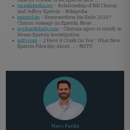
en.wikipedia.org
– Relationship of Bill Clinton
and Jeffrey Epstein – Wikipedia
spiegel.de
– Rentenreform bis Ende 2026?
Clinton-Aussage zu Epstein. Neue …
gephardtdaily.com
– Clintons agree to testify in
House Epstein investigation
ndtv.com
– „I Have A Crush On You“: What New
Epstein Files Say About … – NDTV
Marc Fuchs