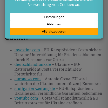
In den kommenden Monaten werden die
angekündigten Missionen starten, rechtliche
Garantien verhandelt und konkrete Schritte für den
Beitrittsprozess festgelegt. Die EU-Mitgliedstaaten
und die Ukraine bleiben dabei in engem Dialog.
Quellen
investing.com
– EU-Ratspräsident Costa sichert
Ukraine Unterstützung für Friedensabkommen
durch Missionen vor Ort zu
deutschlandfunk.de
– Ukraine – EU-
Ratspräsident Costa verspricht Kiew
Fortschritte für …
euronews.com
– Antonio Costa: EU wird
weiterhin die Ukraine unterstützen | Euronews
stuttgarter-zeitung.de
– EU-Ratspräsident:
Ukraine soll verbindliche Garantien bekommen
youtube.com
– Costa will schnellstmöglich EU-
Beitrittsprozess für Ukraine eröffnen