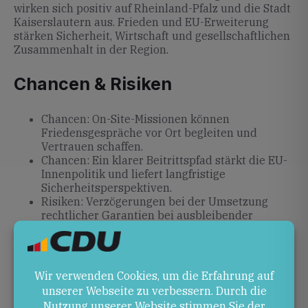
wirken sich positiv auf Rheinland-Pfalz und die Stadt
Kaiserslautern aus. Frieden und EU-Erweiterung
stärken Sicherheit, Wirtschaft und gesellschaftlichen
Zusammenhalt in der Region.
Chancen & Risiken
Chancen: On-Site-Missionen können
Friedensgespräche vor Ort begleiten und
Vertrauen schaffen.
Chancen: Ein klarer Beitrittspfad stärkt die EU-
Innenpolitik und liefert langfristige
Sicherheitsperspektiven.
Risiken: Verzögerungen bei der Umsetzung
rechtlicher Garantien bei ausbleibender
Waffenruhe.
Risiken: Politische Hürden im Beitrittsverfahren
könnten Hoffnungen dämpfen.
Ausblick