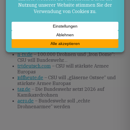
diskutiert und müssen im Bundeshaushalt verankert
werden. Entscheidende Impulse werden der
Verteidigungs- und der Haushaltsausschuss setzen.
Quellen
stern.de
– CSU will Bundeswehr zur „stärksten
konventionellen Armee Europas“ machen
n-tv.de
– 100.000 Drohnen und „Iron Dome“:
CSU will Bundeswehr…
trtdeutsch.com
– CSU will stärkste Armee
Europas
zdfheute.de
– CSU will „gläserne Ostsee“ und
stärkste Armee Europas
taz.de
– Die Bundeswehr setzt 2026 auf
Kamikazedrohnen
aero.de
– Bundeswehr soll „echte
Drohnenarmee“ werden