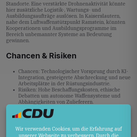
Standorte. Eine verstärkte Drohnenaktivität könnte
hier zusätzliche Logistik-, Wartungs- und
Ausbildungsaufträge auslösen. In Kaiserslautern,
nahe dem Luftwaffenstützpunkt Ramstein, könnten
Kooperationen und Ausbildungsprogramme im
Bereich unbemannter Systeme an Bedeutung
gewinnen.
Chancen & Risiken
Chancen: Technologischer Vorsprung durch KI-
Integration, gesteigerte Abschreckung und neue
Arbeitsplätze in der Rüstungsindustrie.
Risiken: Hohe Beschaffungskosten, ethische
Debatten um autonome Waffensysteme und
Abhängigkeiten von Zulieferern.
Ausblick
Die Vorschläge der CSU werden nun im Bundestag