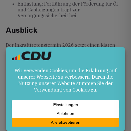
Entlastung: Fortführung der Förderung für Öl-
und Gasheizungen trägt zur
Versorgungssicherheit bei.
Ausblick
Der Inkrafttretenstermin 2026 setzt einen klaren
Rahmen für die Energiewende im Gebäudesektor.
Entscheidend ist nun, Förderprogramme effizient
auszugestalten und Handwerk sowie Eigentümer
frühzeitig einzubinden, um einen reibungslosen
Umstieg auf erneuerbare Heizsysteme zu
gewährleisten.
Quellen
vattenfall.de
– Heizungsgesetz (GEG): Was gilt
2026 – Vattenfall
heatgreen.de
– Heizgesetz 2026: was gilt jetzt
wirklich? – HeatGreen GmbH