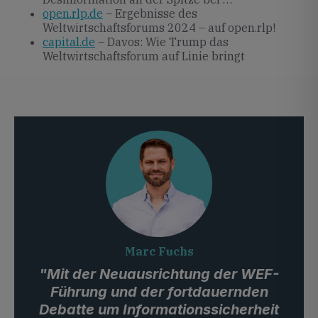
open.rlp.de
– Ergebnisse des
Weltwirtschaftsforums 2024 – auf open.rlp!
capital.de
– Davos: Wie Trump das
Weltwirtschaftsforum auf Linie bringt
Marc Fuchs
"Mit der Neuausrichtung der WEF-
Führung und der fortdauernden
Debatte um Informationssicherheit