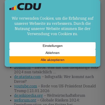
Ausblick
Mit der Neuausrichtung der WEF-Führung und der
fortdauernden Debatte um Informationssicherheit
wird das nächste Forum 2025 einen Schwerpunkt auf
Governance und Resilienz legen. Rheinland-Pfalz ist
gefordert, daraus ableitend lokale Strategien
weiterzuentwickeln.
Quellen
20min.ch
– Davos: Was hat das diesjährige WEF
2024 nun tatsächlich …
de.statista.com
– Infografik: Wer kommt nach
Davos?
youtube.com
– Rede von US-Präsident Donald
Trump | 21.01.2026
de.wikipedia.org
– Weltwirtschaftsforum
weforum.org
– Globale Risiken 2024:
Desinformation an der Spitze bei …