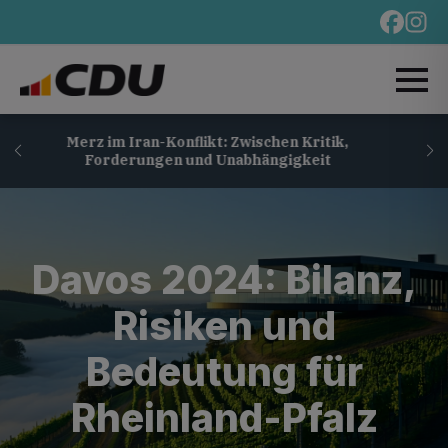
Drohnenkrieg im
z im Iran-Konflikt: Zwischen Kritik,
Aktuelle Entwi
orderungen und Unabhängigkeit
Rh
Davos 2024: Bilanz,
Risiken und
Bedeutung für
Rheinland-Pfalz