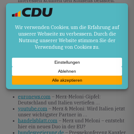
Interessen könnten den Konsens belasten.
Ausblick
In den kommenden Monaten sollen spezifizierte
Arbeitsgruppen die Umsetzung des Aktionsplans
begleiten. Geplant sind gemeinsame Projekte in
Rüstungsforschung, grenzüberschreitenden
Migrationskontrollen und jährliche Evaluierungen,
um Fortschritte in der strategischen Autonomie
messbar zu machen.
Quellen
euronews.com
– Merz-Meloni-Gipfel:
Deutschland und Italien vertiefen …
youtube.com
– Merz & Meloni: Wird Italien jetzt
unser wichtigster Partner in …
handelsblatt.com
– Merz und Meloni – entsteht
hier ein neues Duo in der EU?
bundesregierung.de
– Pressekonferenz Kanzler