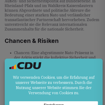
Außen- und Sicherheitspolitik auf Bundesebene. In
Rheinland-Pfalz und im Wahlkreis Kaiserslautern
können Abgeordnete und politische Akteure die
Bedeutung einer starken Nato und verlässlicher
transatlantischer Partnerschaft hervorheben. Zudem
unterstreicht sie die Relevanz internationalen
Zusammenhalts für die nationale Sicherheit.
Chancen & Risiken
Chancen: Eine abgestimmte Nato-Präsenz in
der Arktis stärkt die kollektive Sicherheit und
bekräftigt gemeinsame
Verteidigungsinteressen.
Risiken: Einseitige Ansprüche der USA könnten
das Vertrauen in multilaterale
Bündnisstrukturen untergraben und
transatlantische Beziehungen belasten.
Ausblick