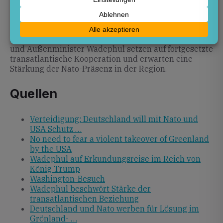
Die weiteren Gespräche zwischen Deutschland, den
Nato-Partnern und den USA werden zeigen, ob eine
gemeinsame Sicherheitslösung für Grönland und die
Arktis umgesetzt werden kann. Bundeskanzler Merz
und Außenminister Wadephul setzen auf fortgesetzte
transatlantische Kooperation und erwarten eine
Stärkung der Nato-Präsenz in der Region.
Quellen
Verteidigung: Deutschland will mit Nato und
USA Schutz …
No need to fear a violent takeover of Greenland
by the USA
Wadephul auf Erkundungsreise im Reich von
König Trump
Washington-Besuch
Wadephul beschwört Stärke der
transatlantischen Beziehung
Deutschland und Nato werben für Lösung im
Grönland- …