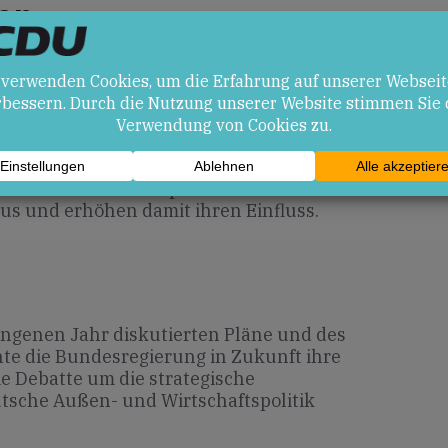
en
ei Personal- und Infrastrukturkosten
n Konsulatsstandort.
rstützung für deutsche Staatsbürger und
 eingeschränkter Zugang zu regionalen
kreich bauen ihre diplomatischen
aus und erhöhen damit ihren Einfluss.
angenen Jahr diskutierten Pläne und des
te die Bundesregierung in Zukunft ihre
 Debatte um die strategische
tsche Außen- und Wirtschaftspolitik