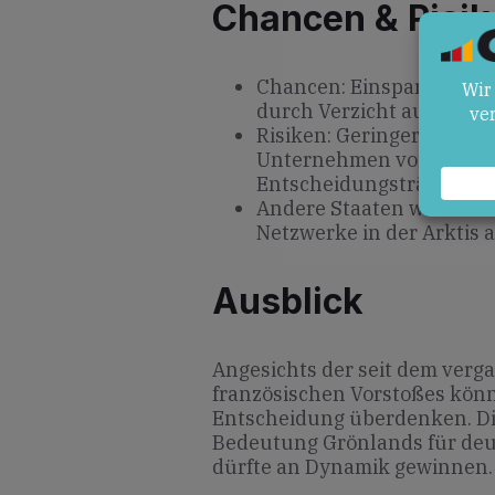
Chancen & Risik
Chancen: Einsparungen b
durch Verzicht auf feste
Risiken: Geringere Unte
Unternehmen vor Ort und
Entscheidungsträgern.
Andere Staaten wie Fran
Netzwerke in der Arktis 
Ausblick
Angesichts der seit dem verg
französischen Vorstoßes könn
Entscheidung überdenken. Die
Bedeutung Grönlands für deu
dürfte an Dynamik gewinnen.