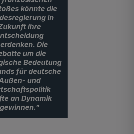
toßes könnte die
desregierung in
Zukunft ihre
ntscheidung
erdenken. Die
ebatte um die
egische Bedeutung
ands für deutsche
Außen- und
tschaftspolitik
fte an Dynamik
gewinnen."