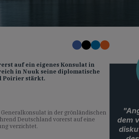
erst auf ein eigenes Konsulat in
eich in Nuuk seine diplomatische
Poirier stärkt.
"Ang
n Generalkonsulat in der grönländischen
dem v
hrend Deutschland vorerst auf eine
ng verzichtet.
disku
des