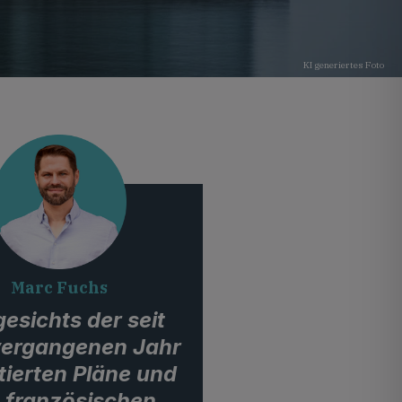
KI generiertes Foto
Marc Fuchs
esichts der seit
ergangenen Jahr
tierten Pläne und
 französischen