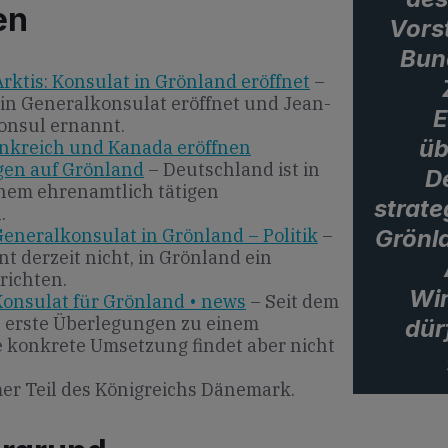
en
Vors
Bun
 Arktis: Konsulat in Grönland eröffnet
–
in Generalkonsulat eröffnet und Jean-
E
konsul ernannt.
üb
rankreich und Kanada eröffnen
gen auf Grönland
– Deutschland ist in
D
inem ehrenamtlich tätigen
strat
.
Grönl
eneralkonsulat in Grönland – Politik
–
t derzeit nicht, in Grönland ein
urichten.
Wir
Konsulat für Grönland • news
– Seit dem
s erste Überlegungen zu einem
dür
e konkrete Umsetzung findet aber nicht
er Teil des Königreichs Dänemark.