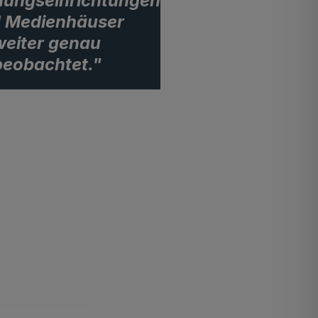
hungseinrichtungen
 Medienhäuser
weiter genau
beobachtet."