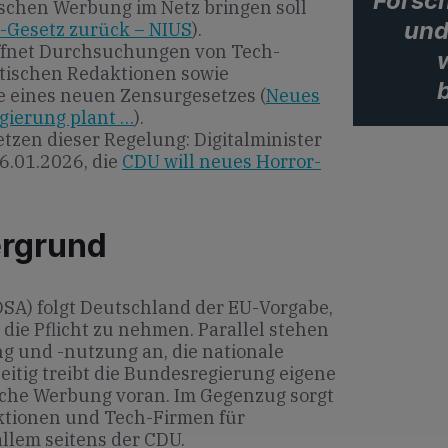
Forsc
ischen Werbung im Netz bringen soll
und
-Gesetz zurück – NIUS
).
öffnet Durchsuchungen von Tech-
tischen Redaktionen sowie
 eines neuen Zensurgesetzes (
Neues
gierung plant …
).
etzen dieser Regelung: Digitalminister
6.01.2026, die
CDU will neues Horror-
ergrund
(DSA) folgt Deutschland der EU-Vorgabe,
 die Pflicht zu nehmen. Parallel stehen
g und -nutzung an, die nationale
eitig treibt die Bundesregierung eigene
sche Werbung voran. Im Gegenzug sorgt
aktionen und Tech-Firmen für
llem seitens der CDU.