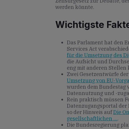
Zensurgesetz zur Debatte, de
werden könnte.
Wichtigste Fakt
Das Parlament hat den E
Services Act verabschied
für die Umsetzung des Dig
die Aufsicht und Durch
eng mit anderen Stellen 
Zwei Gesetzentwürfe der
Umsetzung von EU-Vorg
wurden dem Bundestag v
Datennutzung und -zuga
Rein praktisch müssen F
Datenzugangsportal der 
so der Hinweis auf
Die On
gesellschaftlichen …
.
Die Bundesregierung plant