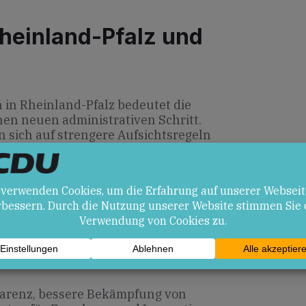
heinland-Pfalz und
in Rheinland-Pfalz bedeutet die
nen neuen administrativen Schritt.
 sich auf strengere Aufsichtsregeln
instellen. Politische Akteure in
igere Nachweispflichten bei digitaler
n der Region verfolgen zudem
men zulasten der Pressefreiheit
en
arenz, bessere Bekämpfung von