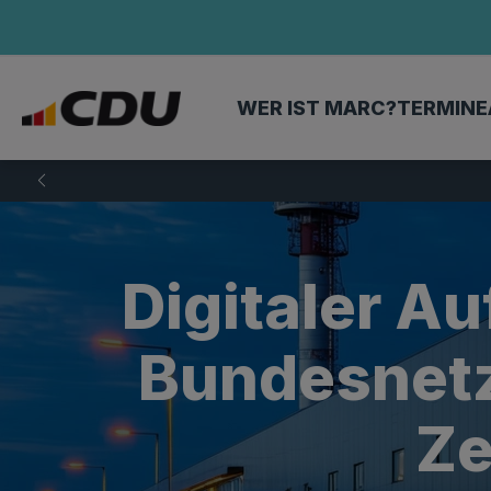
WER IST MARC?
TERMINE
Digitaler A
Bundesnetz
Ze