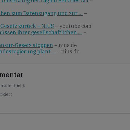
 Umsetzung des Digital Services Act
–
aben zum Datenzugang und zur …
–
Gesetz zurück – NIUS
– youtube.com
üssen ihrer gesellschaftlichen …
–
ensur-Gesetz stoppen
– nius.de
ndesregierung plant …
– nius.de
mmentar
röffentlicht.
rkiert