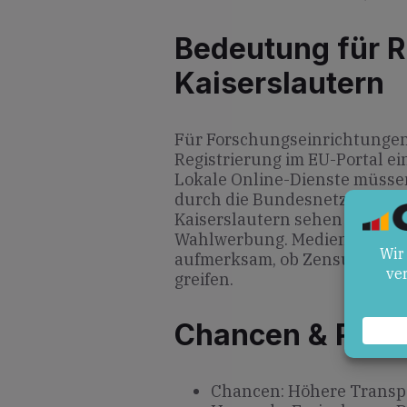
Bedeutung für R
Kaiserslautern
Für Forschungseinrichtungen 
Registrierung im EU-Portal ei
Lokale Online-Dienste müssen
durch die Bundesnetzagentur e
Kaiserslautern sehen aufwend
Wahlwerbung. Medienhäuser i
aufmerksam, ob Zensurmaßnah
greifen.
Chancen & Risik
Chancen: Höhere Transp