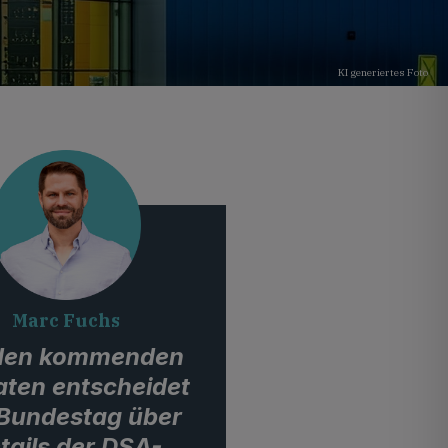
KI generiertes Foto
Marc Fuchs
 den kommenden
ten entscheidet
 Bundestag über
tails der DSA-