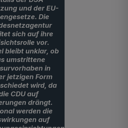
zung und der EU-
engesetze. Die
desnetzagentur
itet sich auf ihre
sichtsrolle vor.
el bleibt unklar, ob
s umstrittene
survorhaben in
er jetzigen Form
schiedet wird, da
die CDU auf
rungen drängt.
onal werden die
wirkungen auf