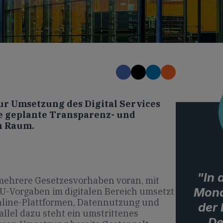
r Umsetzung des Digital Services
e geplante Transparenz- und
n Raum.
"In
 mehrere Gesetzesvorhaben voran, mit
Mona
U-Vorgaben im digitalen Bereich umsetzt
nline-Plattformen, Datennutzung und
der
allel dazu steht ein umstrittenes
De