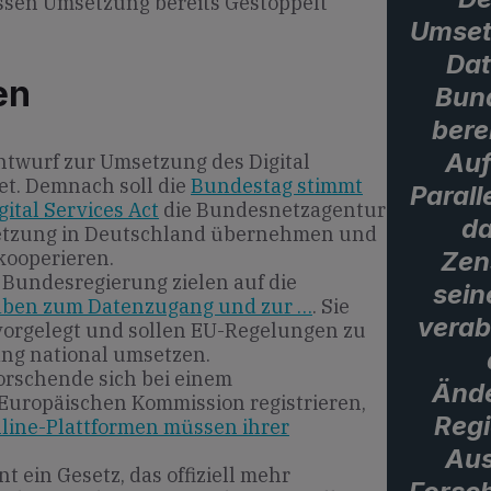
ssen Umsetzung bereits Gestoppelt
Umset
Dat
en
Bun
bere
Auf
ntwurf zur Umsetzung des Digital
et. Demnach soll die
Bundestag stimmt
Parall
ital Services Act
die Bundesnetzagentur
da
setzung in Deutschland übernehmen und
Zen
kooperieren.
 Bundesregierung zielen auf die
sein
aben zum Datenzugang und zur …
. Sie
verab
orgelegt und sollen EU-Regelungen zu
ng national umsetzen.
orschende sich bei einem
Ände
Europäischen Kommission registrieren,
Regi
line-Plattformen müssen ihrer
Aus
 ein Gesetz, das offiziell mehr