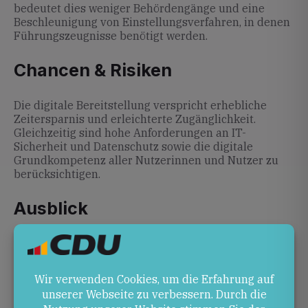
bedeutet dies weniger Behördengänge und eine
Beschleunigung von Einstellungsverfahren, in denen
Führungszeugnisse benötigt werden.
Chancen & Risiken
Die digitale Bereitstellung verspricht erhebliche
Zeitersparnis und erleichterte Zugänglichkeit.
Gleichzeitig sind hohe Anforderungen an IT-
Sicherheit und Datenschutz sowie die digitale
Grundkompetenz aller Nutzerinnen und Nutzer zu
berücksichtigen.
Ausblick
Nach Verabschiedung des Gesetzentwurfs im
Bundestag ist bis 2026 die technische Umsetzung
vorgesehen. Anschließend können Nutzer ihr
Führungszeugnis eigenständig als PDF über BundID
und App abrufen, ohne postalische Zustellung oder