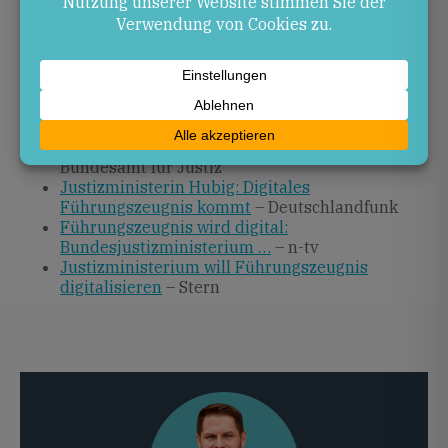
Behördengang.
Quellen
Führungszeugnis wird digital abrufbar –
Ankündigung von …
– Spiegel
BfJ – Service-Center-Führungszeugnis
–
Bundesamt für Justiz
Justizministerin Hubig: Digitales
Führungszeugnis kommt
– Deutschlandfunk
Führungszeugnis wird digital:
Bundesjustizministerium …
– n-tv
Justizministerium will Führungszeugnis
digitalisieren
– Stern