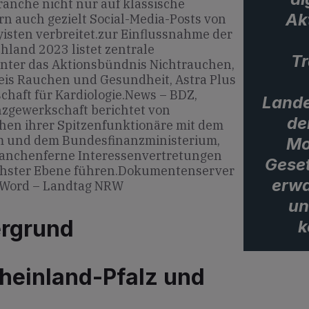
ranche nicht nur auf klassische
Akt
rn auch gezielt Social-Media-Posts von
isten verbreitet.zur Einflussnahme der
hland 2023 listet zentrale
Tr
unter das Aktionsbündnis Nichtrauchen,
eis Rauchen und Gesundheit, Astra Plus
chaft für Kardiologie.News – BDZ,
Lande
nzgewerkschaft berichtet von
de
en ihrer Spitzenfunktionäre mit dem
 und dem Bundesfinanzministerium,
Mo
branchenferne Interessenvertretungen
Geset
öchster Ebene führen.Dokumentenserver
erwa
zWord – Landtag NRW
un
ergrund
k
heinland-Pfalz und