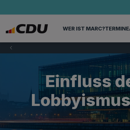
WER IST MARC?
TERMINE
Einfluss d
Lobbyismus 