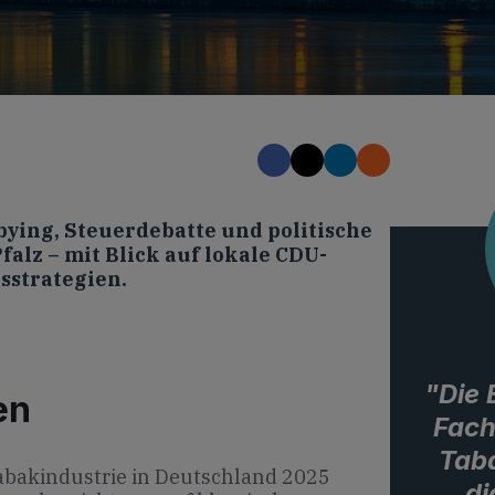
ying, Steuerdebatte und politische
alz – mit Blick auf lokale CDU-
sstrategien.
"Die
en
Fach
Tab
abakindustrie in Deutschland 2025
di