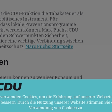
t die CDU-Fraktion die Tabaksteuer als
politisches Instrument. Für
, dass lokale Präventionsprogramme
kt werden können. Marc Fuchs, CDU-
 den Schwerpunkten Sicherheit,
hier eine wichtige Verbindung zwischen
eitsschutz.
Marc Fuchs: Startseite
en
euern können zu weniger Konsum und
von Präventionsmaßnahmen führen.
 ihre eigenen Medien und Online-
uen, um Wendungen in der Politik zu