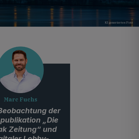
KI generiertes Foto
Marc Fuchs
 Beobachtung der
publikation „Die
ak Zeitung“ und
gitaler Lobby-