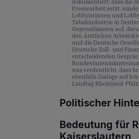
dokumentiert, dass die B
Pressearbeit setzt, sonde
Lobbyistinnen und Lobby
Tabakindustrie in Deutsc
Gegenallianzen auf, dar
den Ärztlichen Arbeitskr
und die Deutsche Gesells
Deutsche Zoll- und Fina
entscheidenden Gespräch
Bundesinnenministerium
was verdeutlicht, dass 
ebenfalls Dialoge auf h
Landtag Rheinland-Pfal
Politischer Hint
Bedeutung für R
Kaiserslautern