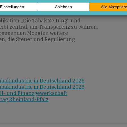
likation „Die Tabak Zeitung“ und
leibt zentral, um Transparenz zu wahren.
 kommenden Monaten weitere
en, die Steuer und Regulierung
abakindustrie in Deutschland 2025
abakindustrie in Deutschland 2023
ll- und Finanzgewerkschaft
ag Rheinland-Pfalz