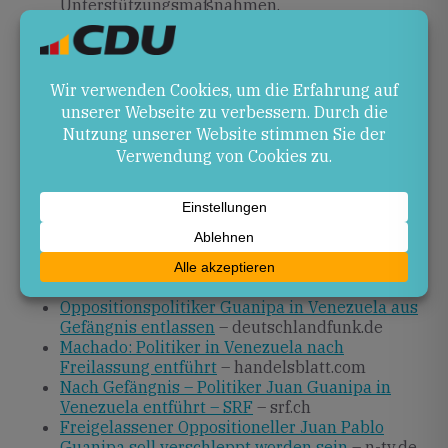
Unterstützungsmaßnahmen.
Ausblick
Die Lage bleibt angespannt. Beobachter erwarten,
dass internationale Partner auf eine rasche
Aufklärung drängen und weitere Rechtsverletzungen
verhindern wollen. Die kommenden Tage werden
entscheidend sein, um den politischen Dialog in
Venezuela voranzubringen.
Quellen
Oppositionspolitiker Guanipa in Venezuela aus
Gefängnis entlassen
– deutschlandfunk.de
Machado: Politiker in Venezuela nach
Freilassung entführt
– handelsblatt.com
Nach Gefängnis – Politiker Juan Guanipa in
Venezuela entführt – SRF
– srf.ch
Freigelassener Oppositioneller Juan Pablo
Guanipa soll verschleppt worden sein
– n-tv.de