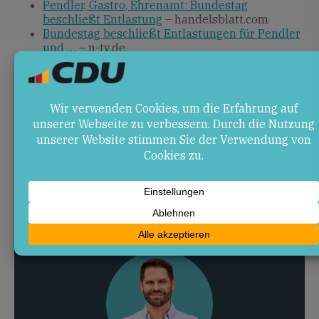
Pendler, Gastro, Ehrenamt: Bundestag
beschließt Entlastung
– handelsblatt.com
Bundestag beschließt Entlastungen für Pendler
und …
– n-tv.de
Gastronomie, Pendler, Ehrenamt: Bundestag
beschließt …
– zdfheute.de
Bundestag entscheidet über
Steuererleichterungen für …
–
deutschlandfunk.de
Erste Lesung des Steueränderungsgesetzes
2025
– bundestag.de
Bundestag verabschiedet das
Steueränderungsgesetz 2025
– bundestag.de