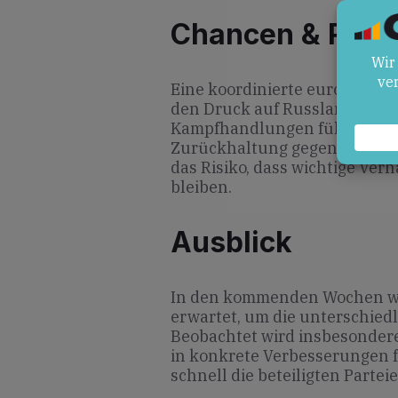
Chancen & Risik
Eine koordinierte europäisc
den Druck auf Russland erhö
Kampfhandlungen führen. Ande
Zurückhaltung gegenüber de
das Risiko, dass wichtige Ve
bleiben.
Ausblick
In den kommenden Wochen we
erwartet, um die unterschied
Beobachtet wird insbesondere
in konkrete Verbesserungen 
schnell die beteiligten Partei