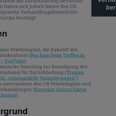
national mit Zurückhaltung betrachtet
n haben sich jedoch hinter den US-
ber
olgreiche Verhandlungsfortschritte
uropa bestätigt.
en
aine-Friedensplan, die Zukunft des
Krankenhaus (
Was kam beim Treffen in
l – YouTube
).
ussische Vorschlag zur Beendigung des
ernational für Zurückhaltung (
Trumps
eht „substanzielle Veränderungen“
).
n unterstützen den US-Friedensplan und
Verhandlungen (
Europäer stehen hinter
Ukraine
).
ergrund