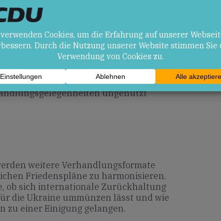
en
h-amerikanische Vorgehensweise kann
hen und zu einem schnelleren Ende der
rerseits birgt die internationale
m amerikanisch-russischen Vorschlag
rhandlungsgelegenheiten ungenutzt
rden weitere Verhandlungsformate
lichen Friedenspläne zu harmonisieren.
, ob sich internationale Zurückhaltung
für die Ukraine ummünzen lässt und wie
en zu einer Einigung gelangen.