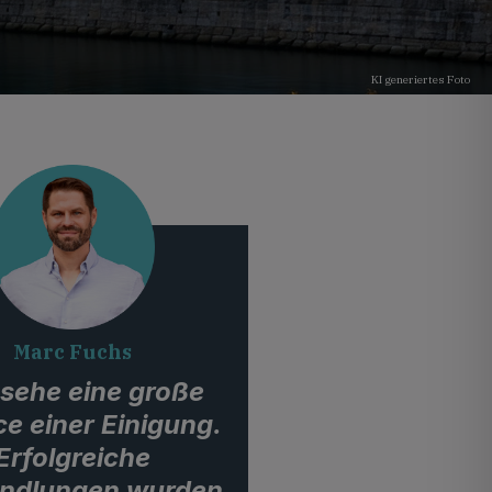
KI generiertes Foto
Marc Fuchs
 sehe eine große
e einer Einigung.
Erfolgreiche
ndlungen wurden