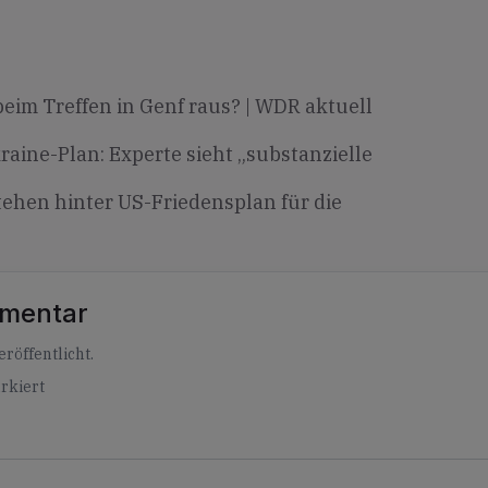
eim Treffen in Genf raus? | WDR aktuell
aine-Plan: Experte sieht „substanzielle
ehen hinter US-Friedensplan für die
mmentar
röffentlicht.
rkiert