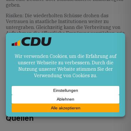
geben.
Risiken: Die wiederholten Schüsse drohen das
Vertrauen in staatliche Institutionen weiter zu
untergraben. Gleichzeitig kann die Verbreitung von
Aufnahmen die öffentliche Empörung verstärken, wie
Augenzeugen filmen erneut tödlichen ICE-Einsatz
(Video)
zeigt.
Ausblick
Ob und welche politischen oder rechtlichen
Konsequenzen aus den jüngsten Vorfällen gezogen
werden, bleibt abzuwarten. Unabhängige
Untersuchungen und die Einigung zwischen Bund
und Ländern könnten entscheidend sein, um künftige
Eskalationen zu verhindern.
Quellen