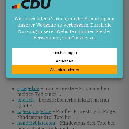
Ausblick
Ob die Proteste an Intensität gewinnen oder sich
nach ersten Verlusten wieder abschwächen, bleibt
offen. Die Reaktion der Regierung auf innen- und
außenpolitischen Druck wird entscheidend sein.
Beobachter erwarten weitere Meldungen über
Demonstrationen und mögliche Gegenmaßnahmen
der Sicherheitskräfte.
Quellen
spiegel.de
– Iran: Proteste – Staatsmedien
melden Tod einer …
blick.ch
– Bericht: Sicherheitskraft im Iran
getötet
tagesspiegel.de
– Fünfter Protesttag in Folge:
Mindestens drei Tote bei …
handelsblatt.com
– Mindestens drei Tote bei
neuer Protestwelle im Iran