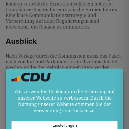
können verschärfte Exportkontrollen zu höheren
Compliance-Kosten für europäische Firmen führen.
Eine klare Kommunikationsstrategie und
Vorbereitung auf neue Regulierungen sind
notwendig, um Risiken zu minimieren.
Ausblick
Nach Vorlage durch die Kommission muss das Paket
noch von Rat und Parlament formell verabschiedet
werden. Sollte der Zeitplan eingehalten werden,
könnten die Maßnahmen bereits am 24. Februar
2026 wirksam werden. Beobachten wird man, ob
künftige Pakete weitere Sektoren einbeziehen.
Quellen
austria.representation.ec.europa.eu –
Europäische Kommission schlägt 20.
Sanktionspaket gegen …