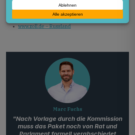
www.stern.de – EU bringt 20. Paket mit
Russland-Sanktionen auf den Weg
www.bundesregierung.de – 19. Sanktionspaket
gegen Russland | Bundesregierung
www.zoll.de – Russland
Marc Fuchs
"Nach Vorlage durch die Kommission
muss das Paket noch von Rat und
Parlament formell verabschiedet