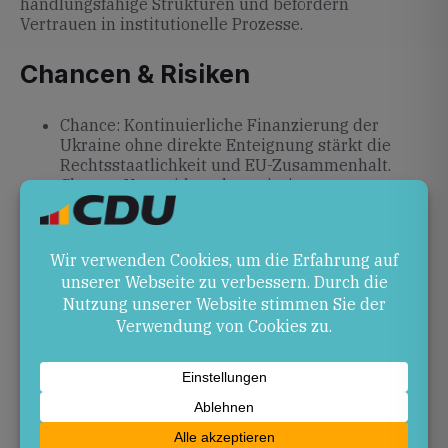
handlungsfähige Strukturen und befördern
Vertrauen in institutionelle Prozesse.
Chancen & Risiken
Chance: Kontinuierliche Finanzierung der
Ukraine ohne direkte Enteignung stärkt die
Rechtsstaatlichkeit und EU-Zusammenhalt.
Chance: Vermeidung langwieriger
Gerichtsverfahren durch Swap-Lösung.
Risiko: Komplexe technische und rechtliche
Ausgestaltung kann zu Verzögerungen führen.
Risiko: Strenge Bedingungen und Unsicherheit
über Russlands Bereitschaft zu Reparationen
können Liquiditätsengpässe bei der Ukraine
verstärken.
Ausblick
In den kommenden Monaten wird die EU-
Kommission die Verhandlungsdetails des