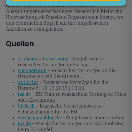
Darlehensrahmens ausarbeiten und die
Auszahlungsmuster festlegen. Wesentlich bleibt die
Überwachung, ob Russland Reparationen leistet, um
den eventuellen Zugriff auf die eingefrorenen
Anleihen zu ermöglichen.
Quellen
grafkerssenbrock.com
– Eingefrorenes
russisches Vermögen in Europa
vorwaerts.de
– Russisches Vermögen an die
Ukraine: So will die EU eine …
oe1.orf.at
– Russisches Vermögen für die
Ukraine? | 18 12 2025 | 13:00
taz.de
– EU-Plan zu russischem Vermögen: Trick
statt Enteignung
blick.ch
– Russische Vermögenswerte:
Schicksalsgipfel für die EU
verfassungsblog.de
– Eingefroren, aber nutzbar
taz.de
– Russische Vermögen und Ukrainekrieg:
Beim EU-Gipfel …