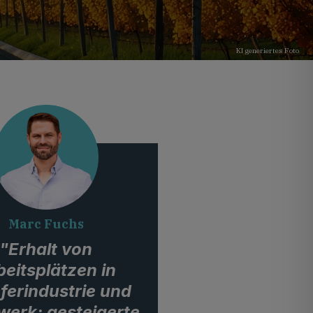
KI generiertes Foto
Marc Fuchs
"Erhalt von
beitsplätzen in
eferindustrie und
erk; gesteigerte