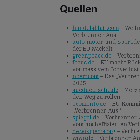
Quellen
handelsblatt.com
– Weihn
Verbrenner-Aus
auto-motor-und-sport.de
der EU wackelt!
greenpeace.de
– Verbren
focus.de
– EU macht Rück
vor massivem Jobverlust
noerr.com
– Das „Verbren
2025
sueddeutsche.de
– Merz 
den Weg zu rollen
ecomento.de
– EU-Kommis
„Verbrenner-Aus“
spiegel.de
– Verbrenner-A
vom hocheffizienten Ver
de.wikipedia.org
– Verbre
wiwo.de
– Verbrenner-Aus