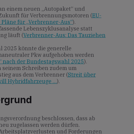
 an einem neuen „Autopaket“ und
e Zukunft für Verbrennungsmotoren (
EU-
 Pläne für „Verbrenner-Aus“
).
fassende Lebenszyklusanalyse statt
ng läuft (
Verbrenner-Aus: Das Tauziehen
 2025 könnte die generelle
imaneutraler Pkw aufgehoben werden
“ nach der Bundestagswahl 2025
).
in seinem Schreiben zudem um
stieg aus dem Verbrenner (
Streit über
will Hybridfahrzeuge …
).
ergrund
ungsverordnung beschlossen, dass ab
 neu zugelassen werden dürfen.
Arbeitsplatzverlusten und Forderungen