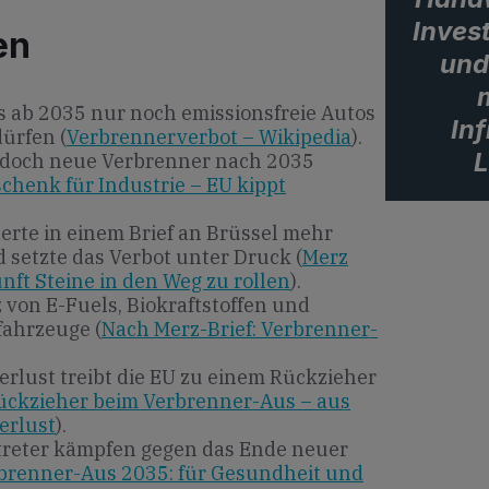
Invest
en
und
ass ab 2035 nur noch emissionsfreie Autos
In
ürfen (
Verbrennerverbot – Wikipedia
).
 doch neue Verbrenner nach 2035
henk für Industrie – EU kippt
rte in einem Brief an Brüssel mehr
 setzte das Verbot unter Druck (
Merz
nft Steine in den Weg zu rollen
).
 von E-Fuels, Biokraftstoffen und
ahrzeuge (
Nach Merz-Brief: Verbrenner-
rlust treibt die EU zu einem Rückzieher
ückzieher beim Verbrenner-Aus – aus
erlust
).
treter kämpfen gegen das Ende neuer
brenner-Aus 2035: für Gesundheit und