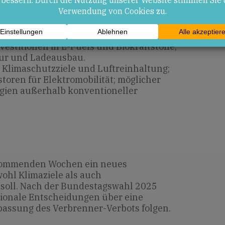
en
itsplätzen in Zulieferindustrie und
estitionen in E-Fuels und Biokraftstoffe;
tur und Ladeausbau.
 Klimaschutzziele und Luftreinhaltung;
toren für Elektromobilität; möglicher
ogien außerhalb konventioneller
 kommenden Wochen ein neues
ohl Klimaziele als auch
 soll. Nach der Bundestagswahl 2025
ionale Entscheidungen über eine
assung des Verbrenner-Verbots folgen.