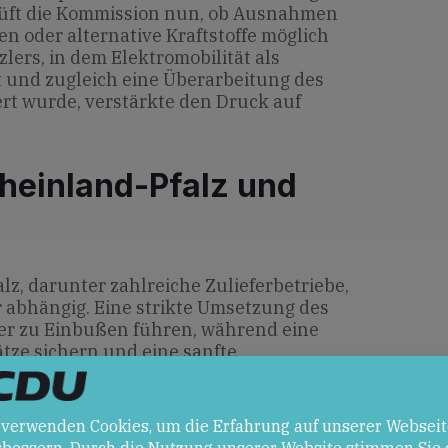
rüft die Kommission nun, ob Ausnahmen
 oder alternative Kraftstoffe möglich
lers, in dem Elektromobilität als
 und zugleich eine Überarbeitung des
rt wurde, verstärkte den Druck auf
heinland-Pfalz und
lz, darunter zahlreiche Zulieferbetriebe,
r abhängig. Eine strikte Umsetzung des
er zu Einbußen führen, während eine
ätze sichern und eine sanfte
 Antriebstechnologien ermöglichen