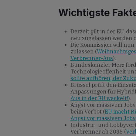
Wichtigste Fakt
Derzeit gilt in der EU, d
neu zugelassen werden d
Die Kommission will nun
zulassen (
Weihnachtsgesc
Verbrenner-Aus
).
Bundeskanzler Merz forde
Technologieoffenheit und
sollte aufhören, der Zuku
Brüssel prüft den Einsatz
Anpassungen für Hybridf
Aus in der EU wackelt!
).
Angst vor massivem Jobve
beim Verbot (
EU macht R
Angst vor massivem Jobv
Industrie- und Lobbyver
Verbrenner ab 2035 (
Ver