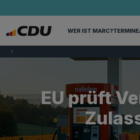
WER IST MARC?
TERMINE
EU prüft V
Zulas