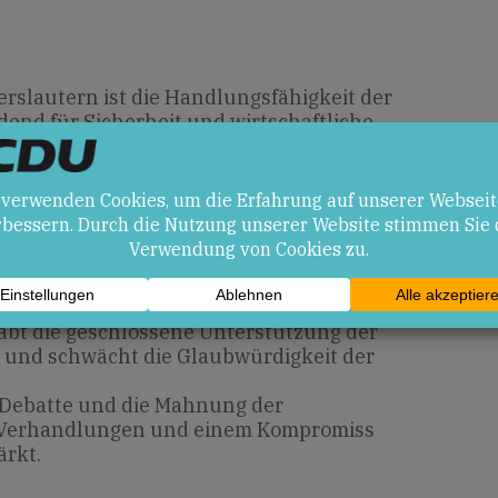
rslautern ist die Handlungsfähigkeit der
end für Sicherheit und wirtschaftliche
U-Solidarität könnte die Finanzierung
eren und das Vertrauen in die Union
en
räbt die geschlossene Unterstützung der
n und schwächt die Glaubwürdigkeit der
e Debatte und die Mahnung der
 Verhandlungen und einem Kompromiss
ärkt.