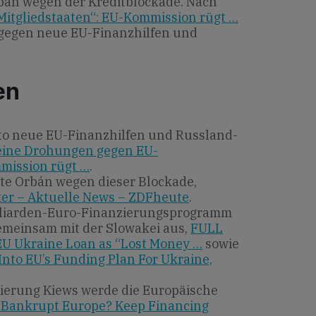
bán wegen der Kreditblockade. Nach
itgliedstaaten“: EU-Kommission rügt …
 gegen neue EU-Finanzhilfen und
en
to neue EU-Finanzhilfen und Russland-
eine Drohungen gegen EU-
mmission rügt …
.
te Orbán wegen dieser Blockade,
ker – Aktuelle News – ZDFheute
.
lliarden-Euro-Finanzierungsprogramm
emeinsam mit der Slowakei aus,
FULL
U Ukraine Loan as “Lost Money …
sowie
nto EU’s Funding Plan For Ukraine,
zierung Kiews werde die Europäische
 Bankrupt Europe? Keep Financing