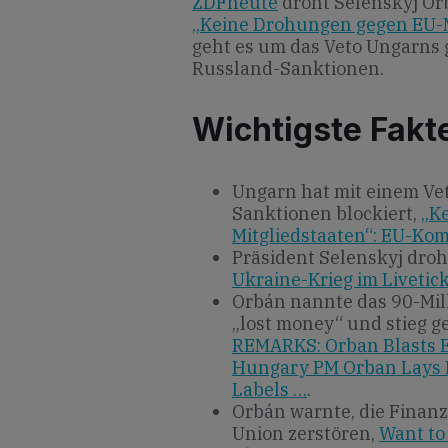
ZDFheute
droht Selenskyj Or
„Keine Drohungen gegen EU-M
geht es um das Veto Ungarns
Russland-Sanktionen.
Wichtigste Fakt
Ungarn hat mit einem Ve
Sanktionen blockiert,
„K
Mitgliedstaaten“: EU-Ko
Präsident Selenskyj droh
Ukraine-Krieg im Livetic
Orbán nannte das 90-Mi
„lost money“ und stieg g
REMARKS: Orban Blasts E
Hungary PM Orban Lays I
Labels …
.
Orbán warnte, die Finan
Union zerstören,
Want to