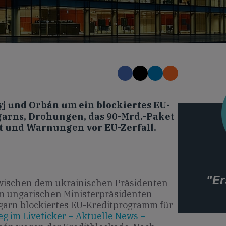
yj und Orbán um ein blockiertes EU-
arns, Drohungen, das 90-Mrd.-Paket
et und Warnungen vor EU-Zerfall.
"Er
zwischen dem ukrainischen Präsidenten
 ungarischen Ministerpräsidenten
garn blockiertes EU-Kreditprogramm für
eg im Liveticker – Aktuelle News –