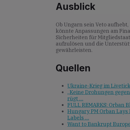
Ausblick
Ob Ungarn sein Veto aufhebt, 
könnte Anpassungen am Fina
Sicherheiten für Mitgliedstaa
aufzulösen und die Unterstüt
gewährleisten.
Quellen
Ukraine-Krieg im Livetic
„Keine Drohungen gegen 
rügt …
FULL REMARKS: Orban Bla
Hungary PM Orban Lays I
Labels …
Want to Bankrupt Europe