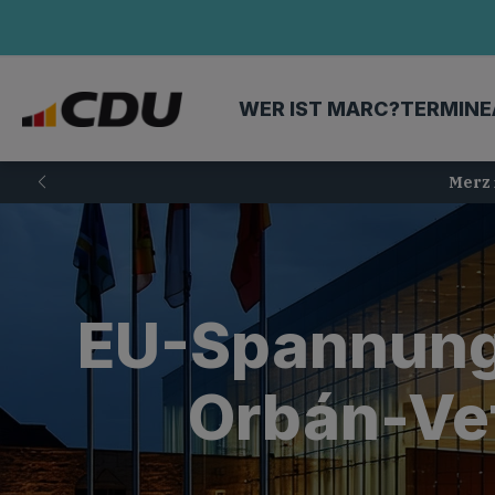
WER IST MARC?
TERMINE
Merz 
EU-Spannung
Orbán-Ve