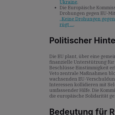
Ukraine
.
Die Europäische Kommiss
Drohungen gegen EU-Mit
„Keine Drohungen gegen 
rügt …
.
Politischer Hint
Die EU plant, über eine geme
finanzielle Unterstützung für 
Beschlüsse Einstimmigkeit er
Veto zentrale Maßnahmen bloc
wachsenden EU-Verschuldung
Interessen kollidieren mit S
umfassender Hilfe. Die Kommi
die europäische Solidarität g
Bedeutung für R